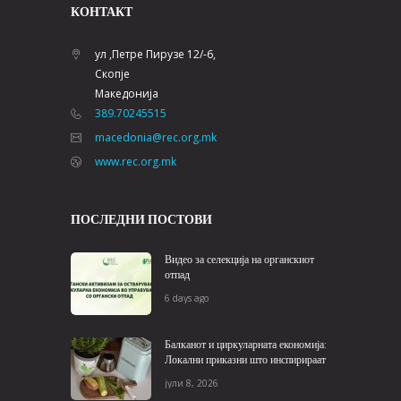
КОНТАКТ
ул ,Петре Пирузе 12/-6,
Скопје
Македонија
389.70245515
macedonia@rec.org.mk
www.rec.org.mk
ПОСЛЕДНИ ПОСТОВИ
Видео за селекција на органскиот
отпад
6 days ago
Балканот и циркуларната економија:
Локални приказни што инспирираат
јули 8, 2026