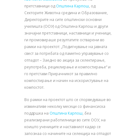
претставници од
Општина Карпош
, од
Секторите Животна средина и Образование,
Директорите на сите општински основни
училишта (ООУ) од Општина Карпош и други
значајни претставници, наставници и ученици,
ги промовираше резултатите остварени во
рамки на проектот: „Подигнување на јавната
свест за потребата од паметно управување со
отпадот – Заедно во акција за селектирање,
реупотреба, рециклирање и компостирање“ и
го претстави Прирачникот за правилно
компостирање и начин на искористување на
компостот.
Во рамки на проектот што се спорведуваше во
изминативе неколку месеци со финансиска
поддршка на
Општина Карпош
, беа
реализирани работилници во сите ООУ, на
коишто учениците и наставниот кадар се
запознаа со начините на селекција на отпадот