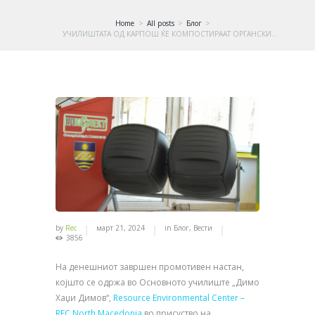
Home
All posts
Блог
УЧИЛИШТАТА ОД КАРПОШ ЌЕ КОМПОСТИРААТ ОРГАНСКИ...
by
Rec
март 21, 2024
in
Блог
,
Вести
3856
На денешниот завршен промотивен настан,
којшто се одржа во Основното училиште „Димо
Хаџи Димов“,
Resource Environmental Center –
REC North Macedonia
во присуство на