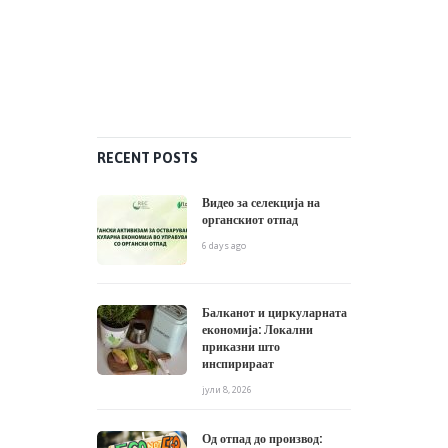
RECENT POSTS
Видео за селекција на
органскиот отпад
6 days ago
Балканот и циркуларната
економија: Локални
приказни што
инспирираат
јули 8, 2026
Од отпад до производ: