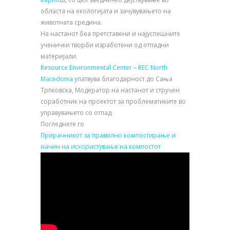
областа на екологијата и зачувувањето на
животната средина.
На настанот беа претставени и најуспешните
ученички творби изработени од отпадни
материјали.
Resource Environmental Center – REC North
Macedonia
упатвува благодарност до Сања
Трпковска, Модератор на настанот и стручен
соработник на проектот за проблематиките во
управувањето со отпад.
Погледнете го
Прирачникот за правилно компостирање и
начин на искористување на компостот