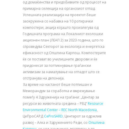
од домаќинства и придобивките од процесот на
примарна селекција на органскиот отпад.
Успешната реализација на проектот беше
заокружена со набавка на 10 ротирачки
компостери, акција којашто произлегува од
Годишната програма на Локалниот еколошки
акционен план (ЛЕАП 2) за 2023 година, што го
спроведува Секторот за екологија и енергетска
ефикасност од Општина Карпош. Компостерите
ќе се постават во училишните дворови и ќе
придонесат за поттикнување граѓански
активизам за намалување на отпадот што се
отстранува на депонија.
За време на настанот беше потпишан и
Меморандум за соработка и вмрежување
помеѓу 4 Здруженија на граѓани: „Центар за
ресурси во животната средина – РЕЦ“
Resource
Environmental Center – REC North Macedonia
,
ЦеПроСАРД
CeProSARD
, Центарот за одржлив
развој – Алка и Здружението Реди, со
Општина
Карпош
, со цел заедничко дејствување во