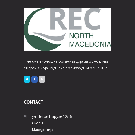
n
s
t
N
s
a
v
i
Ние сме еколошка организација за обновлива
g
енергија која нуди еко производи и решенија.
a
t
CONTACT
i
o
ул ,Петре Пирузе 12/-6,
Скопје
n
Македонија