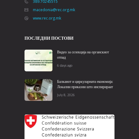
389.70245515
macedonia@rec.org.mk
www.rec.org.mk
ПОСЛЕДНИ ПОСТОВИ
Видео за селекција на органскиот
отпад
6 days ago
Балканот и циркуларната економија:
Локални приказни што инспирираат
July 8, 2026