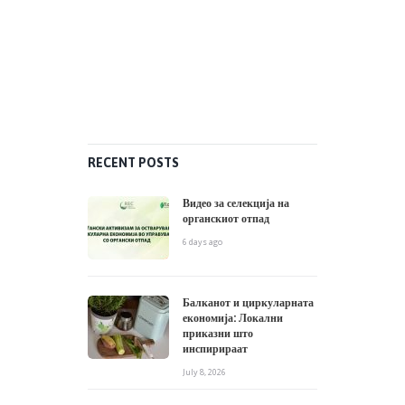
RECENT POSTS
Видео за селекција на
органскиот отпад
6 days ago
Балканот и циркуларната
економија: Локални
приказни што
инспирираат
July 8, 2026