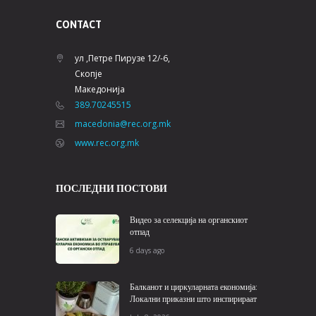
CONTACT
ул ,Петре Пирузе 12/-6,
Скопје
Македонија
389.70245515
macedonia@rec.org.mk
www.rec.org.mk
ПОСЛЕДНИ ПОСТОВИ
Видео за селекција на органскиот
отпад
6 days ago
Балканот и циркуларната економија:
Локални приказни што инспирираат