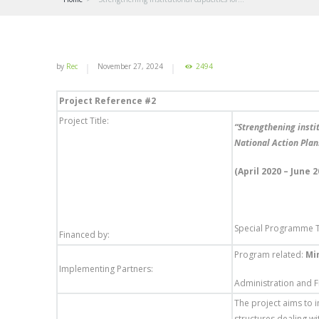
by
Rec
November 27, 2024
2494
Project Reference #2
Project Title:
“Strengthening insti
National Action Plan
(April 2020 – June 2
Special Programme 
Financed by:
Program related:
Mi
Implementing Partners:
Administration and 
The project aims to i
structures dealing w