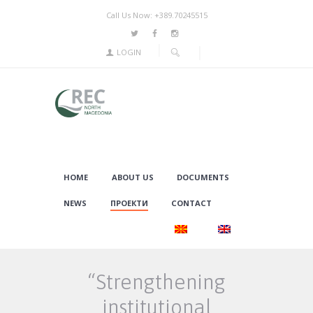
Call Us Now: +389.70245515
LOGIN
HOME
ABOUT US
DOCUMENTS
NEWS
ПРОЕКТИ
CONTACT
“Strengthening
institutional