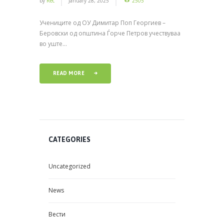
by
Rec
January 28, 2025
2505
Учениците од ОУ Димитар Поп Георгиев –
Беровски од општина Ѓорче Петров учествуваа
во уште...
READ MORE
CATEGORIES
Uncategorized
News
Вести