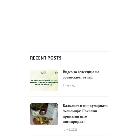
RECENT POSTS
Видео за селекција на
органскиот отпад
9 days ago
Балканот и циркуларната
економија: Локални
приказни што
инспирираат
July 8, 2026