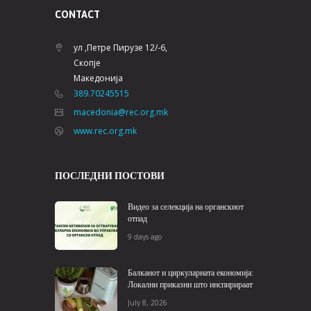
CONTACT
ул ,Петре Пирузе 12/-6,
Скопје
Македонија
389.70245515
macedonia@rec.org.mk
www.rec.org.mk
ПОСЛЕДНИ ПОСТОВИ
Видео за селекција на органскиот
отпад
9 days ago
Балканот и циркуларната економија:
Локални приказни што инспирираат
July 8, 2026