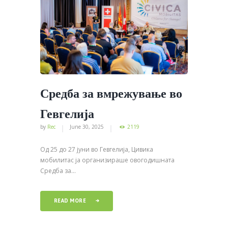
Средба за вмрежување во
Гевгелија
by
Rec
June 30, 2025
2119
Од 25 до 27 јуни во Гевгелија, Цивика
мобилитас ја организираше овогодишната
Средба за...
READ MORE