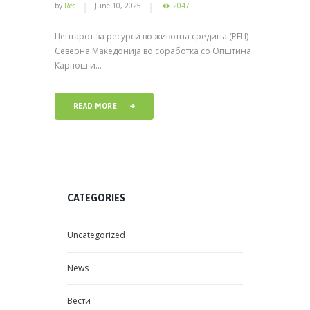
by
Rec
June 10, 2025
2047
Центарот за ресурси во животна средина (РЕЦ) –
Северна Македонија во соработка со Општина
Карпош и...
READ MORE
CATEGORIES
Uncategorized
News
Вести