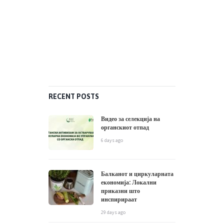
RECENT POSTS
Видео за селекција на
органскиот отпад
6 days ago
Балканот и циркуларната
економија: Локални
приказни што
инспирираат
29 days ago