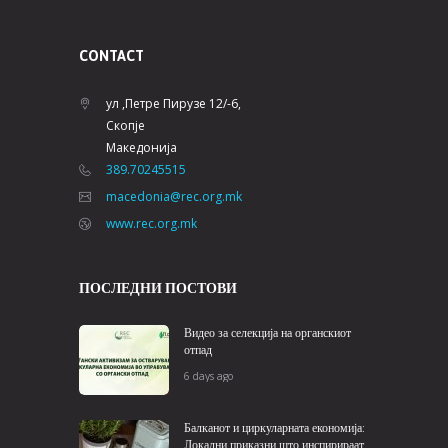
CONTACT
ул ,Петре Пирузе 12/-6,
Скопје
Македонија
389.70245515
macedonia@rec.org.mk
www.rec.org.mk
ПОСЛЕДНИ ПОСТОВИ
Видео за селекција на органскиот
отпад
6 days ago
Балканот и циркуларната економија:
Локални приказни што инспирираат