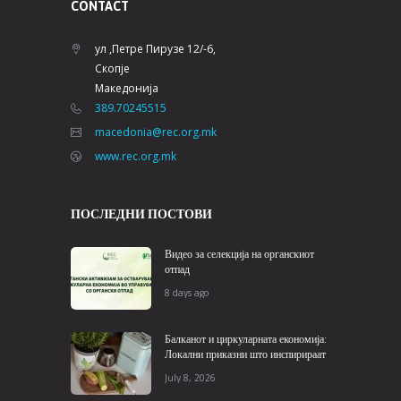
CONTACT
ул ,Петре Пирузе 12/-6,
Скопје
Македонија
389.70245515
macedonia@rec.org.mk
www.rec.org.mk
ПОСЛЕДНИ ПОСТОВИ
Видео за селекција на органскиот
отпад
8 days ago
Балканот и циркуларната економија:
Локални приказни што инспирираат
July 8, 2026