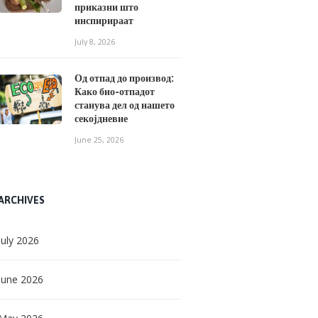
приказни што
инспирираат
July 8, 2026
Од отпад до производ:
Како био-отпадот
станува дел од нашето
секојдневие
June 25, 2026
ARCHIVES
July
2026
June
2026