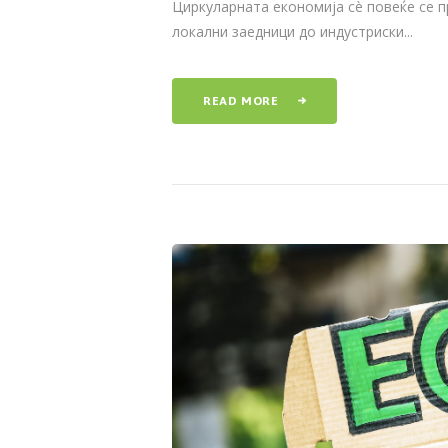
Циркуларната економија сè повеќе се п
локални заедници до индустриски...
READ MORE