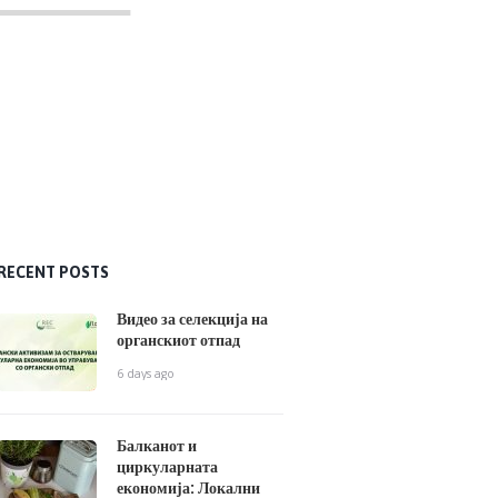
RECENT POSTS
Видео за селекција на
органскиот отпад
6 days ago
Балканот и
циркуларната
економија: Локални