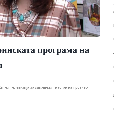
ринската програма на
а
Сител телевизија за завршниот настан на проектот