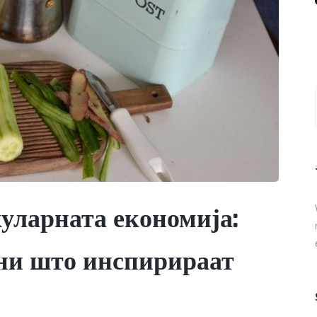
уларната економија:
ни што инспирираат