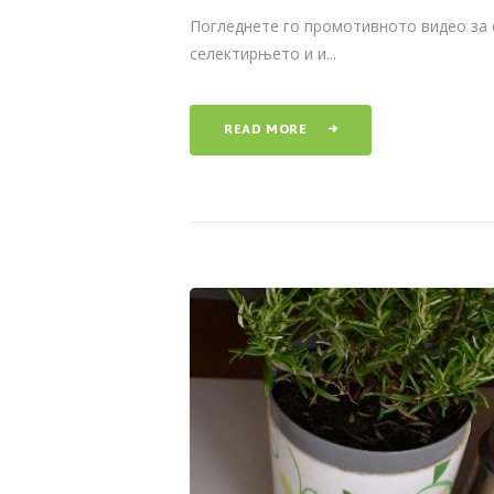
Погледнете го промотивното видео за 
селектирњето и и...
READ MORE