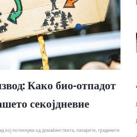
звод: Како био-отпадот
ашето секојдневие
д кој потекнува од домаќинствата, пазарите, градините