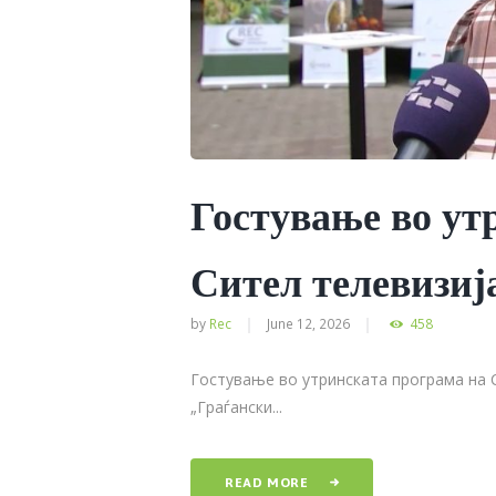
Гостување во ут
Сител телевизиј
by
Rec
June 12, 2026
458
Гостување во утринската програма на 
„Граѓански...
READ MORE