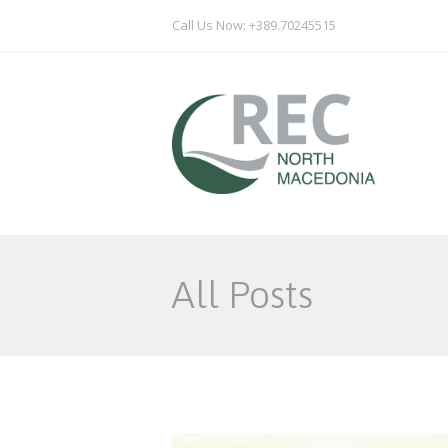
Call Us Now: +389.70245515
All Posts