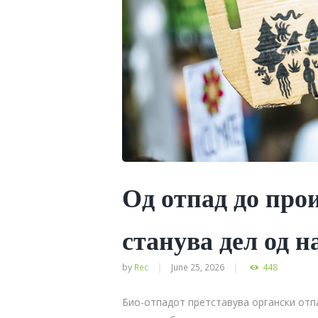
Од отпад до прои
станува дел од н
by
Rec
June 25, 2026
448
Био-отпадот претставува органски отпа