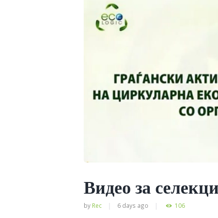
Видео за селекци
by
Rec
6 days ago
106