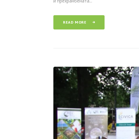
и прехранбената...
READ MORE