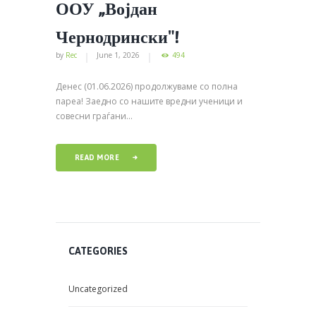
ООУ „Војдан
Чернодрински″!
by
Rec
June 1, 2026
494
Денес (01.06.2026) продолжуваме со полна
пареа! Заедно со нашите вредни ученици и
совесни граѓани...
READ MORE
CATEGORIES
Uncategorized