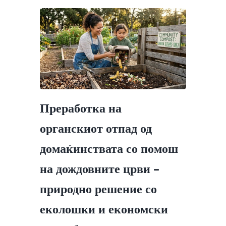
Преработка на
органскиот отпад од
домаќинствата со помош
на дождовните црви –
природно решение со
еколошки и економски