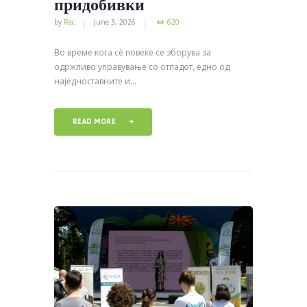
придобивки
by
Rec
June 3, 2026
620
Во време кога сѐ повеќе се зборува за
одржливо управување со отпадот, едно од
наједноставните и...
READ MORE