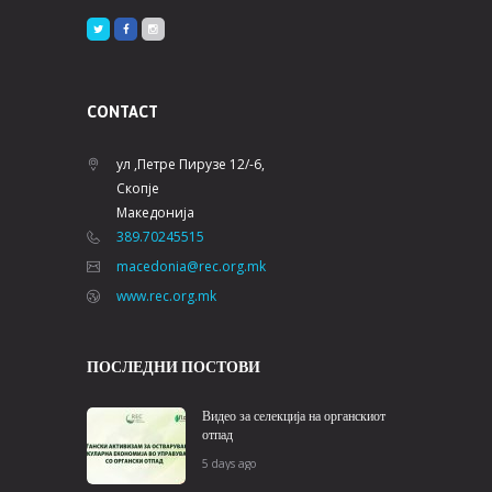
CONTACT
ул ,Петре Пирузе 12/-6,
Скопје
Македонија
389.70245515
macedonia@rec.org.mk
www.rec.org.mk
ПОСЛЕДНИ ПОСТОВИ
Видео за селекција на органскиот
отпад
5 days ago