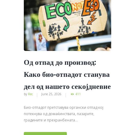
Од отпад до производ:
Како био-отпадот станува
дел од нашето секојдневие
by
Rec
June 25, 2026
411
Био-отпадот претставува органски отпад кој
потекнува од домаќинствата, пазарите,
градините и прехранбената...