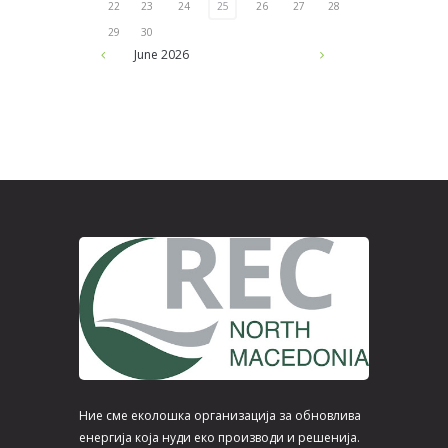
22
23
24
25
26
27
28
29
30
June
2026
Ние сме еколошка организација за обновлива
енергија која нуди еко производи и решенија.