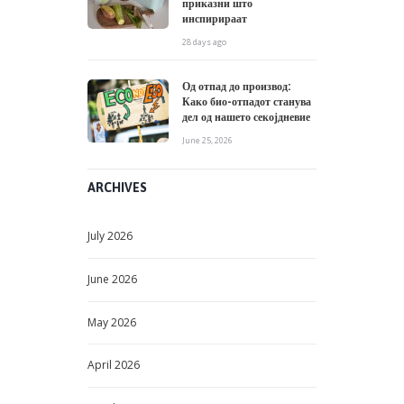
приказни што
инспирираат
28 days ago
Од отпад до производ:
Како био-отпадот станува
дел од нашето секојдневие
June 25, 2026
ARCHIVES
July
2026
June
2026
May
2026
April
2026