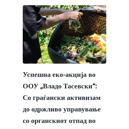
Успешна еко-акција во
ООУ „Владо Тасевски“:
Со граѓански активизам
до одржливо управување
со органскиот отпад во