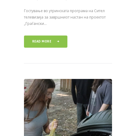
Гостување во утринската програма на Сител
телевизија за завршниот настан на проектот
„Граѓански...
READ MORE