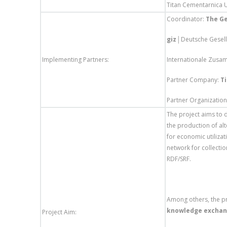
Titan Cementarnica 
Coordinator:
The
Ge
giz
│Deutsche Gesell
Implementing Partners:
Internationale Zus
Partner Company:
T
Partner Organizatio
The project aims to d
the production of alt
for economic utilizat
network for collecti
RDF/SRF.
Among others, the p
knowledge exchan
Project Aim: