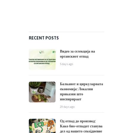
RECENT POSTS
Видео за селекција на
органскиот отпад
5 days ago
Балканот и циркуларната
економија: Локални
приказни што
инспирираат
29 days ago
Од отпад до производ:
Како био-отпадот станува
дел од нашето секојдневие