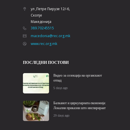
ул ,Петре Пирузе 12/-6,
Скопје
Македонија
389.70245515
macedonia@rec.org.mk
www.rec.org.mk
ПОСЛЕДНИ ПОСТОВИ
Видео за селекција на органскиот
отпад
5 days ago
Балканот и циркуларната економија:
Локални приказни што инспирираат
29 days ago