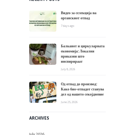
Видео за селекција на
органскиот отпад
7 days ago
Балканот и циркуларната
економија: Локални
приказни што
инспирираат
July 8, 2026
Од отпад до производ:
Како био-отпадот станува
дел од нашето секојдневие
June 25, 2026
ARCHIVES
July
2026