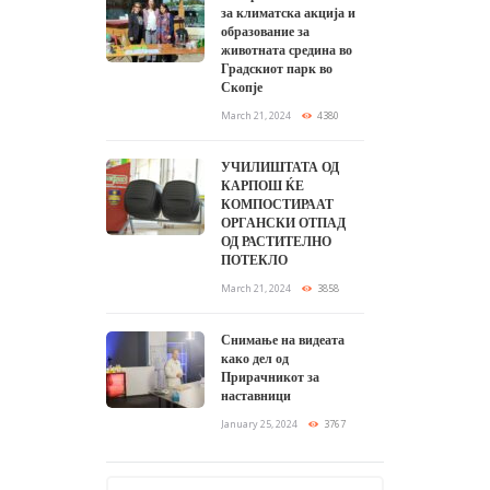
за климатска акција и
образование за
животната средина во
Градскиот парк во
Скопје
March 21, 2024
4380
УЧИЛИШТАТА ОД
КАРПОШ ЌЕ
КОМПОСТИРААТ
ОРГАНСКИ ОТПАД
ОД РАСТИТЕЛНО
ПОТЕКЛО
March 21, 2024
3858
Снимање на видеата
како дел од
Прирачникот за
наставници
January 25, 2024
3767