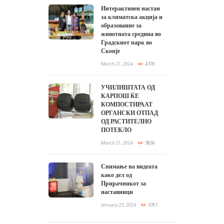
Интерактивен настан
за климатска акција и
образование за
животната средина во
Градскиот парк во
Скопје
March 21, 2024
4370
УЧИЛИШТАТА ОД
КАРПОШ ЌЕ
КОМПОСТИРААТ
ОРГАНСКИ ОТПАД
ОД РАСТИТЕЛНО
ПОТЕКЛО
March 21, 2024
3850
Снимање на видеата
како дел од
Прирачникот за
наставници
January 25, 2024
3761