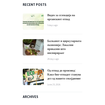
RECENT POSTS
Видео за селекција на
органскиот отпад
5 days ago
Балканот и циркуларната
економија: Локални
приказни што
инспирираат
28 days ago
Од отпад до производ:
Како био-отпадот станува
дел од нашето секојдневие
June 25, 2026
ARCHIVES