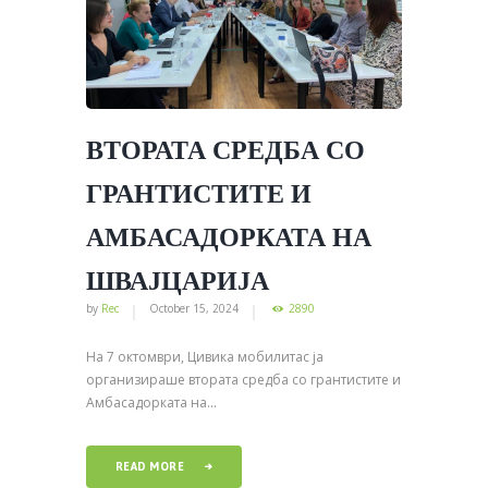
ВТОРАТА СРЕДБА СО
ГРАНТИСТИТЕ И
АМБАСАДОРКАТА НА
ШВАЈЦАРИЈА
by
Rec
October 15, 2024
2890
На 7 октомври, Цивика мобилитас ја
организираше втората средба со грантистите и
Амбасадорката на...
READ MORE