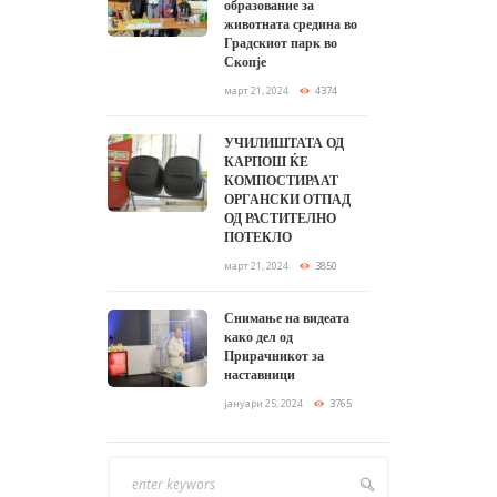
образование за
животната средина во
Градскиот парк во
Скопје
март 21, 2024
4374
УЧИЛИШТАТА ОД
КАРПОШ ЌЕ
КОМПОСТИРААТ
ОРГАНСКИ ОТПАД
ОД РАСТИТЕЛНО
ПОТЕКЛО
март 21, 2024
3850
Снимање на видеата
како дел од
Прирачникот за
наставници
јануари 25, 2024
3765