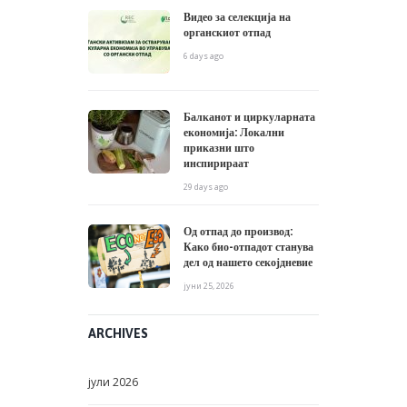
Видео за селекција на
органскиот отпад
6 days ago
Балканот и циркуларната
економија: Локални
приказни што
инспирираат
29 days ago
Од отпад до производ:
Како био-отпадот станува
дел од нашето секојдневие
јуни 25, 2026
ARCHIVES
јули
2026