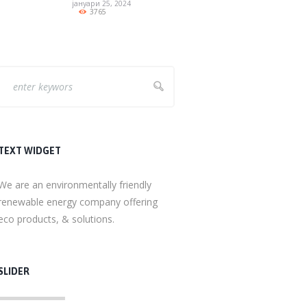
јануари 25, 2024
3765
TEXT WIDGET
We are an environmentally friendly
renewable energy company offering
eco products, & solutions.
SLIDER