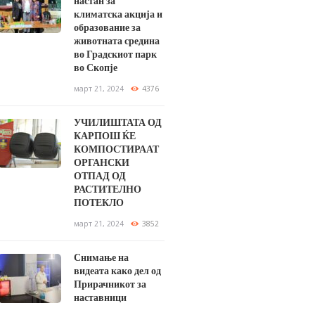
настан за
климатска акција и
образование за
животната средина
во Градскиот парк
во Скопје
март 21, 2024
4376
УЧИЛИШТАТА ОД
КАРПОШ ЌЕ
КОМПОСТИРААТ
ОРГАНСКИ
ОТПАД ОД
РАСТИТЕЛНО
ПОТЕКЛО
март 21, 2024
3852
Снимање на
видеата како дел од
Прирачникот за
наставници