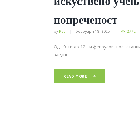
искуствено учење
попреченост
by
Rec
февруари 18, 2025
2772
Од 10-ти до 12-ти февруари, претставн
заедно...
READ MORE