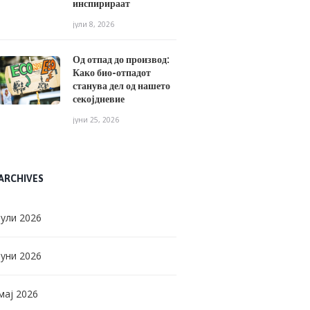
инспирираат
јули 8, 2026
Од отпад до производ:
Како био-отпадот
станува дел од нашето
секојдневие
јуни 25, 2026
ARCHIVES
јули
2026
јуни
2026
мај
2026