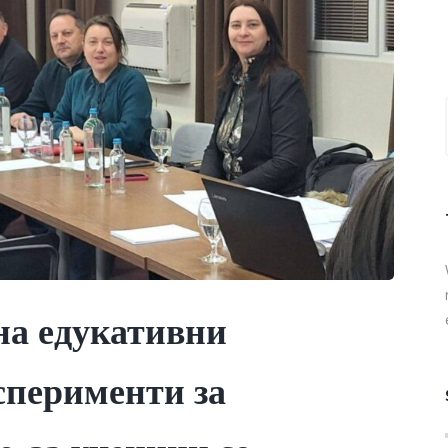
на едукативни
сперименти за