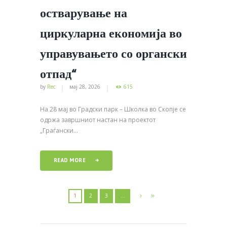
остварување на
циркуларна економија во
управувањето со органски
отпад“
by
Rec
мај 28, 2026
615
На 28 мај во Градски парк – Школка во Скопје се
одржа завршниот настан на проектот
„Граѓански...
READ MORE
1
2
3
…