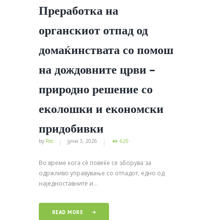
Преработка на
органскиот отпад од
домаќинствата со помош
на дождовните црви –
природно решение со
еколошки и економски
придобивки
by
Rec
јуни 3, 2026
620
Во време кога сѐ повеќе се зборува за
одржливо управување со отпадот, едно од
наједноставните и...
READ MORE