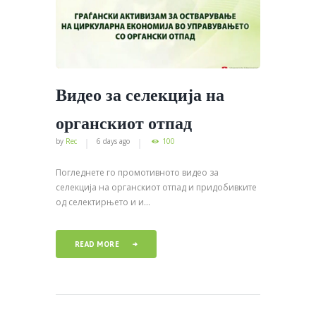
Видео за селекција на
органскиот отпад
by
Rec
6 days ago
100
Погледнете го промотивното видео за
селекција на органскиот отпад и придобивките
од селектирњето и и...
READ MORE