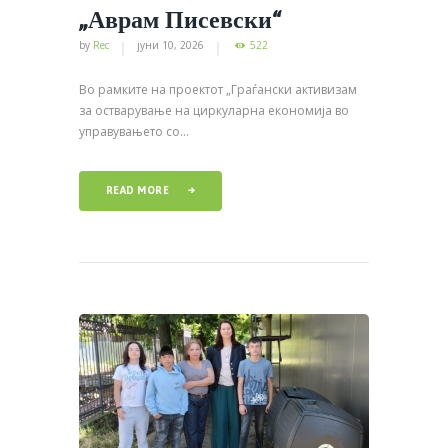
„Аврам Писевски“
by
Rec
јуни 10, 2026
522
Во рамките на проектот „Граѓански активизам
за остварување на циркуларна економија во
управувањето со...
READ MORE