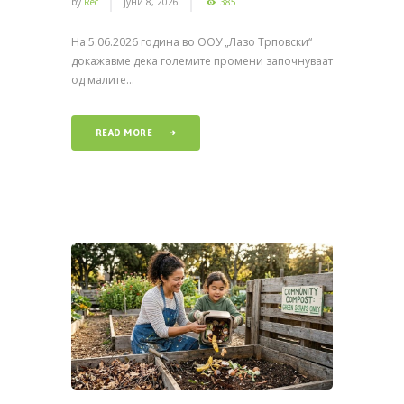
by
Rec
јуни 8, 2026
385
На 5.06.2026 година во ООУ „Лазо Трповски“
докажавме дека големите промени започнуваат
од малите...
READ MORE