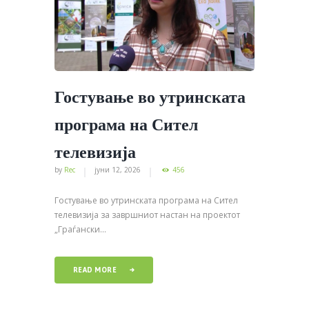
Гостување во утринската
програма на Сител
телевизија
by
Rec
јуни 12, 2026
456
Гостување во утринската програма на Сител
телевизија за завршниот настан на проектот
„Граѓански...
READ MORE