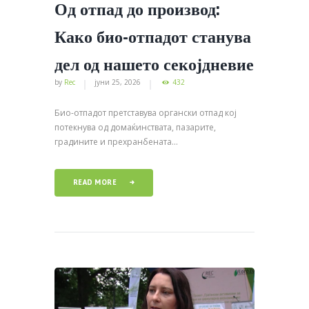
Од отпад до производ:
Како био-отпадот станува
дел од нашето секојдневие
by
Rec
јуни 25, 2026
432
Био-отпадот претставува органски отпад кој
потекнува од домаќинствата, пазарите,
градините и прехранбената...
READ MORE