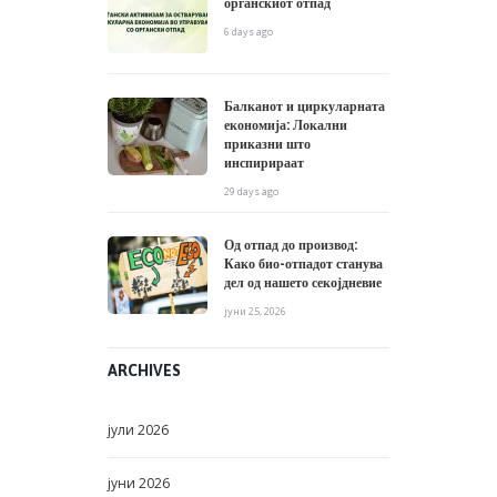
органскиот отпад
6 days ago
Балканот и циркуларната
економија: Локални
приказни што
инспирираат
29 days ago
Од отпад до производ:
Како био-отпадот станува
дел од нашето секојдневие
јуни 25, 2026
ARCHIVES
јули
2026
јуни
2026