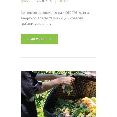
by
Rec
јуни 8, 2026
411
Со големо задоволство на 4.06.2026 година,
заедно со вредните ученици и совесни
граѓани, успешно...
READ MORE