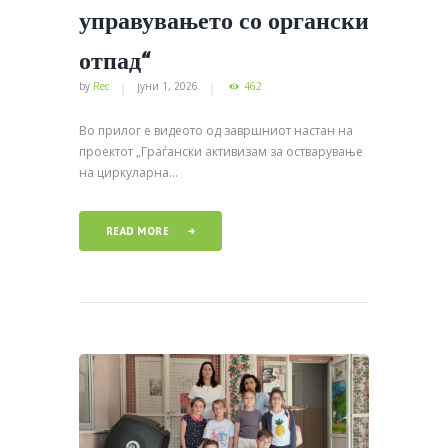
управувањето со органски
отпад“
by
Rec
јуни 1, 2026
462
Во прилог е видеото од завршниот настан на
проектот „Граѓански активизам за остварување
на циркуларна...
READ MORE