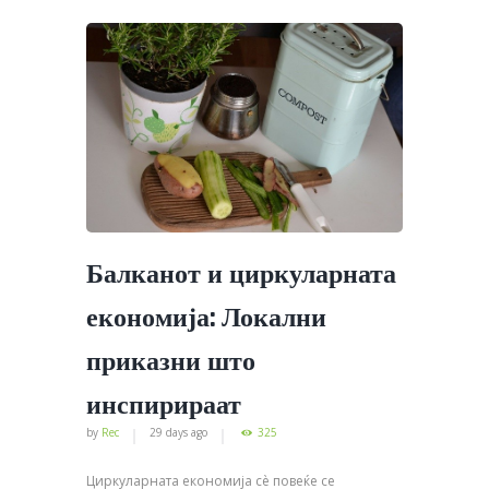
Балканот и циркуларната
економија: Локални
приказни што
инспирираат
by
Rec
29 days ago
325
Циркуларната економија сè повеќе се