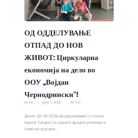
ОД ОДДЕЛУВАЊЕ
ОТПАД ДО НОВ
ЖИВОТ: Циркуларна
економија на дело во
ООУ „Војдан
Чернодрински″!
by
Rec
јуни 1, 2026
500
Денес (01.06.2026) продолжуваме со полна
пареа! Заедно со нашите вредни ученици и
совесни граѓани...