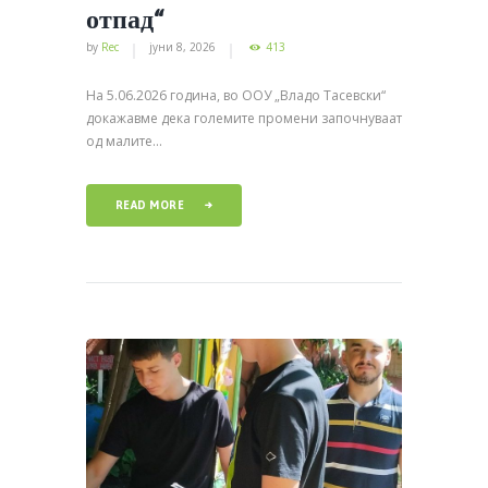
отпад“
by
Rec
јуни 8, 2026
413
На 5.06.2026 година, во ООУ „Владо Тасевски“
докажавме дека големите промени започнуваат
од малите...
READ MORE