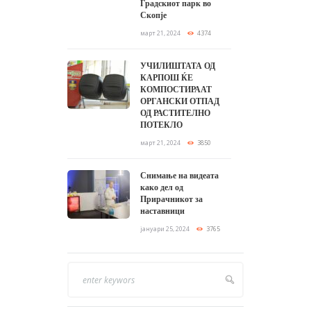
Градскиот парк во
Скопје
март 21, 2024
4374
УЧИЛИШТАТА ОД
КАРПОШ ЌЕ
КОМПОСТИРААТ
ОРГАНСКИ ОТПАД
ОД РАСТИТЕЛНО
ПОТЕКЛО
март 21, 2024
3850
Снимање на видеата
како дел од
Прирачникот за
наставници
јануари 25, 2024
3765