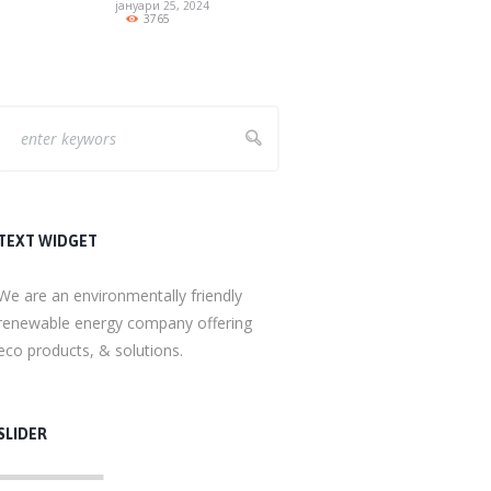
јануари 25, 2024
3765
TEXT WIDGET
We are an environmentally friendly
renewable energy company offering
eco products, & solutions.
SLIDER