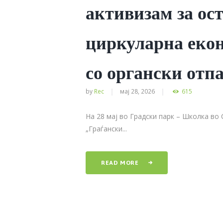
активизам за ос
циркуларна екон
со органски отпа
by
Rec
мај 28, 2026
615
На 28 мај во Градски парк – Школка во
„Граѓански...
READ MORE