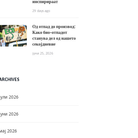
инспирираат
29 days ago
Од отпад до производ:
Како био-отпадот
станува дел од нашето
секојдневие
јуни 25, 2026
ARCHIVES
јули
2026
јуни
2026
мај
2026