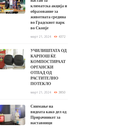
настан за
климатска акција и
образование за
животната средина
во Градскиот парк
во Скопје
март 21, 2024
4372
УЧИЛИШТАТА ОД
КАРПОШ ЌЕ
КОМПОСТИРААТ
ОРГАНСКИ
ОТПАД ОД
РАСТИТЕЛНО
ПОТЕКЛО
март 21, 2024
3850
Снимање на
видеата како дел од
Прирачникот за
наставници