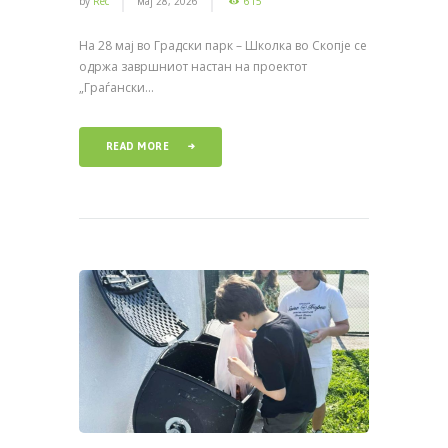
by
Rec
мај 28, 2026
615
На 28 мај во Градски парк – Школка во Скопје се
одржа завршниот настан на проектот
„Граѓански...
READ MORE