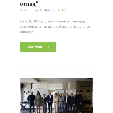
отпад“
by
Rec
мај 27, 2026
478
На 26.05.2026 год. започнавме со селекција,
подготовка, селективно собирање на органски
отпад од...
READ MORE