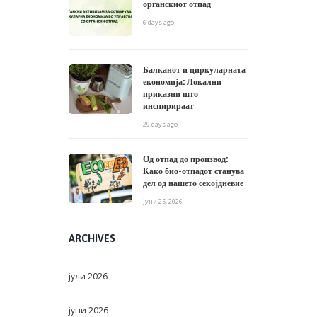
органскиот отпад
6 days ago
Балканот и циркуларната
економија: Локални
приказни што
инспирираат
29 days ago
Од отпад до производ:
Како био-отпадот станува
дел од нашето секојдневие
јуни 25, 2026
ARCHIVES
јули
2026
јуни
2026