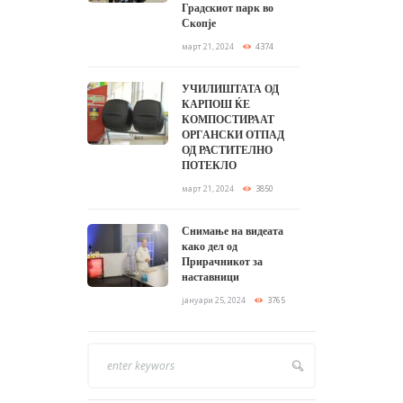
Градскиот парк во
Скопје
март 21, 2024
4374
УЧИЛИШТАТА ОД
КАРПОШ ЌЕ
КОМПОСТИРААТ
ОРГАНСКИ ОТПАД
ОД РАСТИТЕЛНО
ПОТЕКЛО
март 21, 2024
3850
Снимање на видеата
како дел од
Прирачникот за
наставници
јануари 25, 2024
3765