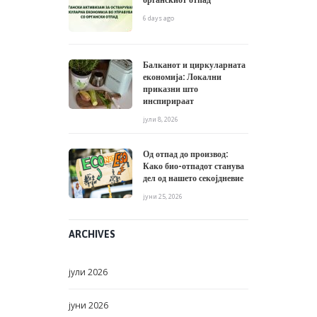
6 days ago
Балканот и циркуларната
економија: Локални
приказни што
инспирираат
јули 8, 2026
Од отпад до производ:
Како био-отпадот станува
дел од нашето секојдневие
јуни 25, 2026
ARCHIVES
јули
2026
јуни
2026