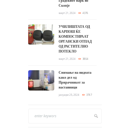
Градскиот парк во
Скопје
март 21, 2024
4376
УЧИЛИШТАТА ОД
КАРПОШ ЌЕ
КОМПОСТИРААТ
ОРГАНСКИ ОТПАД
ОД РАСТИТЕЛНО
ПОТЕКЛО
март 21, 2024
3854
Снимање на видеата
како дел од
Прирачникот за
наставници
јануари 25, 2024
3767