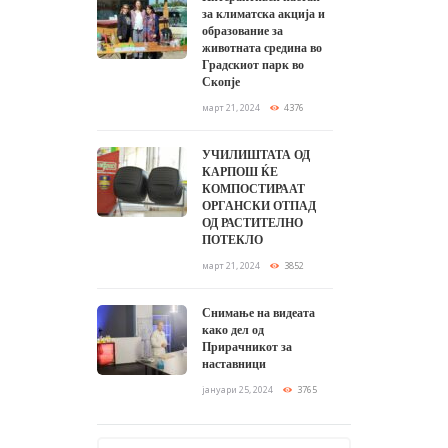
за климатска акција и
образование за
животната средина во
Градскиот парк во
Скопје
март 21, 2024
4376
УЧИЛИШТАТА ОД
КАРПОШ ЌЕ
КОМПОСТИРААТ
ОРГАНСКИ ОТПАД
ОД РАСТИТЕЛНО
ПОТЕКЛО
март 21, 2024
3852
Снимање на видеата
како дел од
Прирачникот за
наставници
јануари 25, 2024
3765