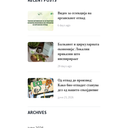
RECENT POSTS
Видео за селекција на
органскиот отпад
6 days ago
Балканот и циркуларната
економија: Локални
приказни што
инспирираат
29 days ago
Од отпад до производ:
Како био-отпадот станува
дел од нашето секојдневие
јуни 25, 2026
ARCHIVES
јули
2026