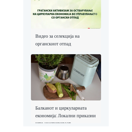
Видео за селекција на
органскиот отпад
Балканот и циркуларната
економија: Локални приказни
што инспирираат