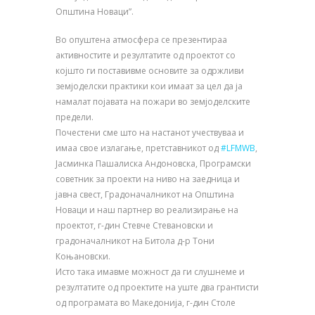
Општина Новаци”.
Во опуштена атмосфера се презентираа
активностите и резултатите од проектот со
којшто ги поставивме основите за одржливи
земјоделски практики кои имаат за цел да ја
намалат појавата на пожари во земјоделските
предели.
Почестени сме што на настанот учествуваа и
имаа свое излагање, претставникот од
#LFMWB
,
Јасминка Пашалиска Андоновска, Програмски
советник за проекти на ниво на заедница и
јавна свест, Градоначалникот на Општина
Новаци и наш партнер во реализирање на
проектот, г-дин Стевче Стевановски и
градоначалникот на Битола д-р Тони
Коњановски.
Исто така имавме можност да ги слушнеме и
резултатите од проектите на уште два грантисти
од програмата во Македонија, г-дин Столе