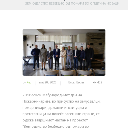
ЗЕМЈОДЕЛСТВО БЕЗБЕДНО ОД ПОЖАРИ ВО ОПШТИНА НОВАЦИ
by
Rec
мај 20, 2026
in
Блог
,
Вести
432
20/05/2026 Меѓународниот ден на
Пожарникарите, во присуство на земјоделци,
пожарникари, државни институции и
претставници на повеќе засегнати страни, се
одржа завршниот настан на проектот
“Земјоделство безбедно од пожари во