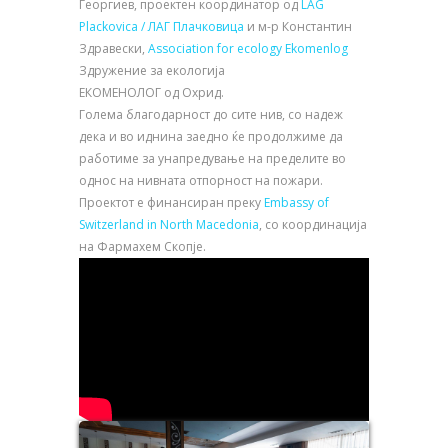
Георгиев, проектен координатор од
LAG
Plackovica / ЛАГ Плачковица
и м-р Константин
Здравески,
Association for ecology Ekomenlog
Здружение за екологија
ЕКОМЕНОЛОГ од Охрид.
Голема благодарност до сите нив, со надеж
дека и во иднина заедно ќе продолжиме да
работиме за унапредување на пределите во
однос на нивната отпорност на пожари.
Проектот е финансиран преку
Embassy of
Switzerland in North Macedonia
, со координација
на Фармахем Скопје.