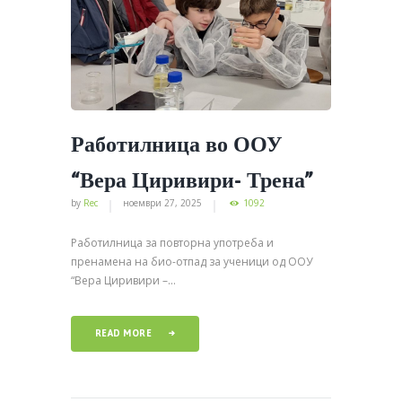
Работилница во ООУ
“Вера Циривири- Трена”
by
Rec
ноември 27, 2025
1092
Работилница за повторна употреба и
пренамена на био-отпад за ученици од ООУ
“Вера Циривири –...
READ MORE