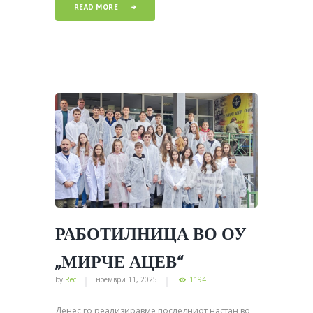
READ MORE
РАБОТИЛНИЦА ВО ОУ
„МИРЧЕ АЦЕВ“
by
Rec
ноември 11, 2025
1194
Денес го реализиравме последниот настан во