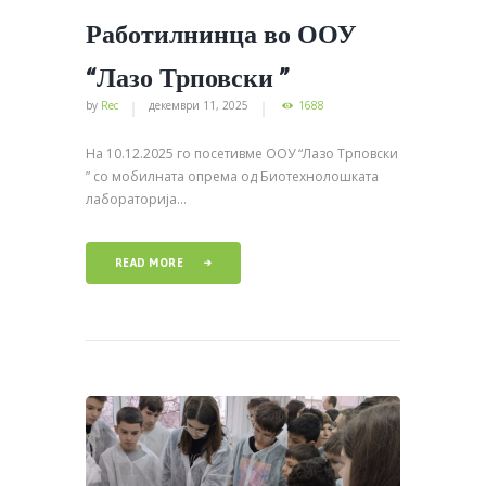
Работилнинца во ООУ
“Лазо Трповски ”
by
Rec
декември 11, 2025
1688
На 10.12.2025 го посетивме ООУ “Лазо Трповски
” со мобилната опрема од Биотехнолошката
лабораторија...
READ MORE