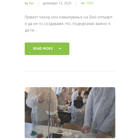
by
Rec
декември 13, 2025
1399
Првиот чекор кон намалување на био-отпадот
е да не го создаваме. Но, подеднакво важно е
да ги...
READ MORE