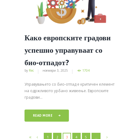
Како европските градови
успешно управуваат со
био-отпадот?
by
Rec
ноември 3, 2025
1704
Управувањето со био-отпад е критичен елемент
на одржливото урбано живеење. Европските
градови...
READ MORE
1
2
3
4
5
…