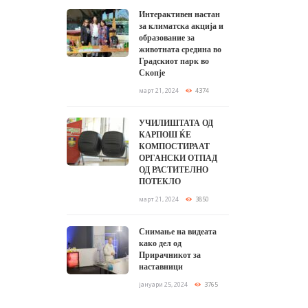
Интерактивен настан
за климатска акција и
образование за
животната средина во
Градскиот парк во
Скопје
март 21, 2024
4374
УЧИЛИШТАТА ОД
КАРПОШ ЌЕ
КОМПОСТИРААТ
ОРГАНСКИ ОТПАД
ОД РАСТИТЕЛНО
ПОТЕКЛО
март 21, 2024
3850
Снимање на видеата
како дел од
Прирачникот за
наставници
јануари 25, 2024
3765