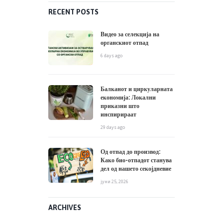
RECENT POSTS
Видео за селекција на
органскиот отпад
6 days ago
Балканот и циркуларната
економија: Локални
приказни што
инспирираат
29 days ago
Од отпад до производ:
Како био-отпадот станува
дел од нашето секојдневие
јуни 25, 2026
ARCHIVES