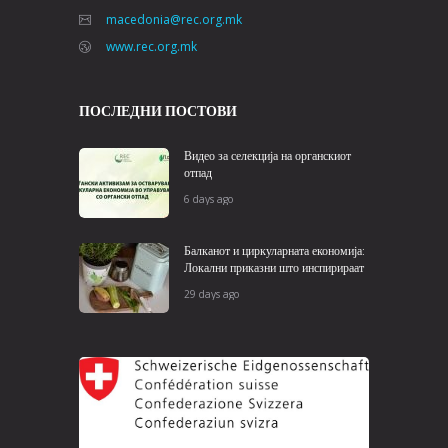
macedonia@rec.org.mk
www.rec.org.mk
ПОСЛЕДНИ ПОСТОВИ
Видео за селекција на органскиот
отпад
6 days ago
Балканот и циркуларната економија:
Локални приказни што инспирираат
29 days ago