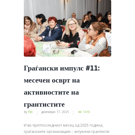
Граѓански импулс #11:
месечен осврт на
активностите на
грантистите
by
Rec
декември 17, 2025
1416
И во претпоследниот месец од 2025 година,
граѓанските организации – актуелни грантисти