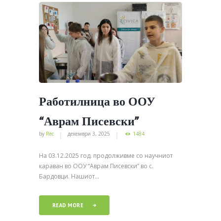
Работилница во ООУ
“Аврам Писевски”
by
Rec
декември 3, 2025
1484
На 03.12.2025 год. продолживме со научниот
караван во ООУ “Аврам Писевски” во с.
Бардовци. Нашиот...
READ MORE