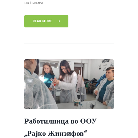
на Цивика...
READ MORE
Работилница во ООУ
„Рајко Жинзифов“