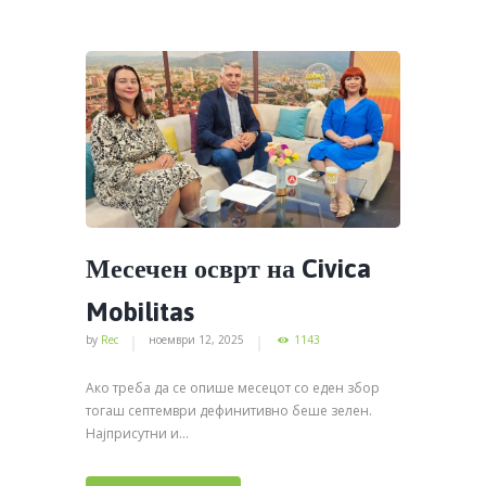
Месечен осврт на Civica
Mobilitas
by
Rec
ноември 12, 2025
1143
Ако треба да се опише месецот со еден збор
тогаш септември дефинитивно беше зелен.
Најприсутни и...