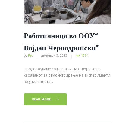
Работилница во ООУ“
Војдан Чернодрински”
by
Rec
декември 5, 2025
1384
Продолжуваме со настани на отворено со
караванот за демонстрирање на експерименти
во училиштата...
READ MORE