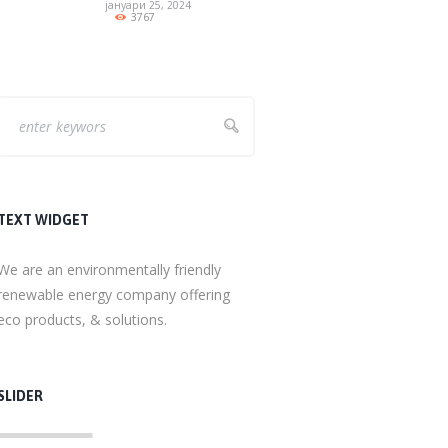
јануари 25, 2024
3767
TEXT WIDGET
We are an environmentally friendly
renewable energy company offering
eco products, & solutions.
SLIDER