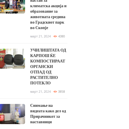
настан за
климатска акција и
образование за
животната средина
во Градскиот парк
во Скопје
март 21, 2024
4380
УЧИЛИШТАТА ОД
КАРПОШ ЌЕ
КОМПОСТИРААТ
ОРГАНСКИ
ОТПАД ОД
РАСТИТЕЛНО
ПОТЕКЛО
март 21, 2024
3858
Снимање на
видеата како дел од
Прирачникот за
наставници