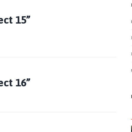
ect 15”
ect 16”