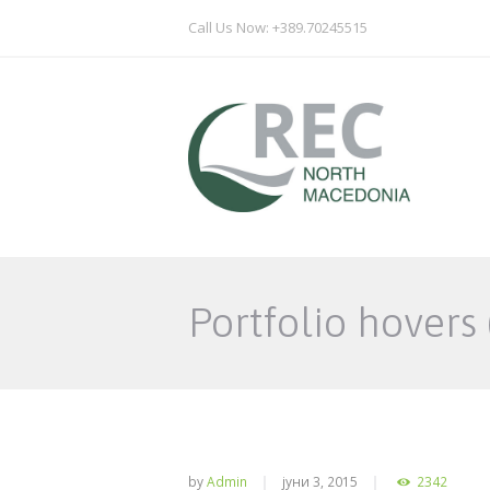
Call Us Now: +389.70245515
Portfolio hovers 
by
Admin
јуни 3, 2015
2342