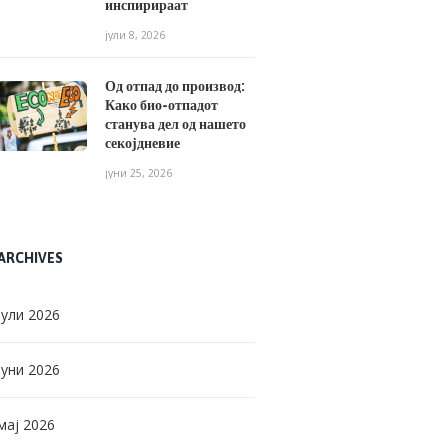
инспирираат
јули 8, 2026
Од отпад до производ:
Како био-отпадот
станува дел од нашето
секојдневие
јуни 25, 2026
ARCHIVES
јули
2026
јуни
2026
мај
2026