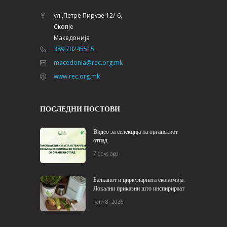
ул ,Петре Пирузе 12/-6,
Скопје
Македонија
389.70245515
macedonia@rec.org.mk
www.rec.org.mk
ПОСЛЕДНИ ПОСТОВИ
Видео за селекција на органскиот
отпад
7 days ago
Балканот и циркуларната економија:
Локални приказни што инспирираат
јули 8, 2026