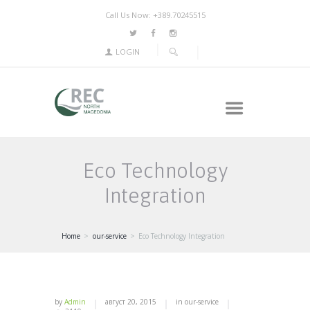
Call Us Now: +389.70245515
LOGIN
Eco Technology
Integration
Home
our-service
Eco Technology Integration
by
Admin
август 20, 2015
in
our-service