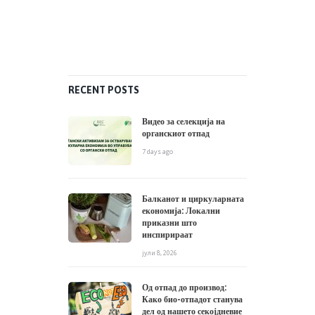
RECENT POSTS
Видео за селекција на
органскиот отпад
7 days ago
Балканот и циркуларната
економија: Локални
приказни што
инспирираат
јули 8, 2026
Од отпад до производ:
Како био-отпадот станува
дел од нашето секојдневие