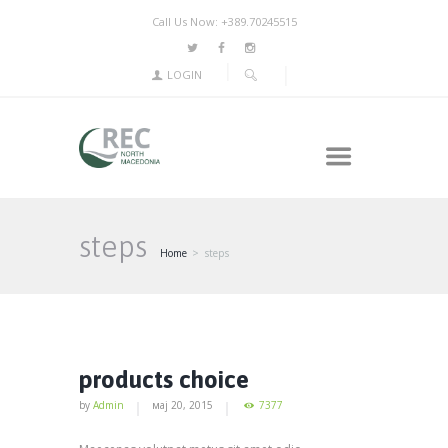
Call Us Now: +389.70245515
LOGIN
steps
Home
steps
products choice
by
Admin
мај 20, 2015
7377