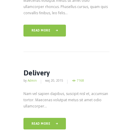
Maecenas volutpat metus sit amet odio
ullamcorper rhoncus. Phasellus cursus, quam quis
convallis finibus, leo felis...
READ MORE
Delivery
by
Admin
мај 20, 2015
7168
Nam vel sapien dapibus, suscipit nisl et, accumsan
tortor. Maecenas volutpat metus sit amet odio
ullamcorper...
READ MORE