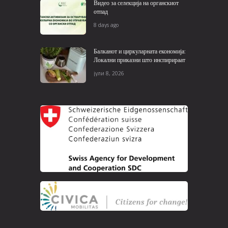
Видео за селекција на органскиот
отпад
8 days ago
Балканот и циркуларната економија:
Локални приказни што инспирираат
јули 8, 2026