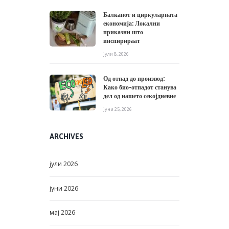
Балканот и циркуларната
економија: Локални
приказни што
инспирираат
јули 8, 2026
Од отпад до производ:
Како био-отпадот станува
дел од нашето секојдневие
јуни 25, 2026
ARCHIVES
јули
2026
јуни
2026
мај
2026