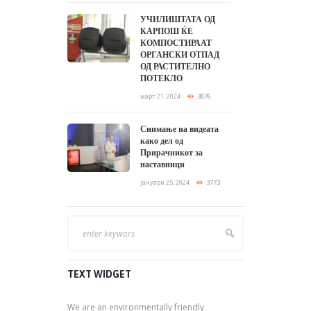
УЧИЛИШТАТА ОД
КАРПОШ ЌЕ
КОМПОСТИРААТ
ОРГАНСКИ ОТПАД
ОД РАСТИТЕЛНО
ПОТЕКЛО
март 21, 2024
3876
Снимање на видеата
како дел од
Прирачникот за
наставници
јануари 25, 2024
3773
TEXT WIDGET
We are an environmentally friendly