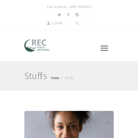
Call Us Now: +389.70245515
LOGIN
Stuffs
Home
Stuffs