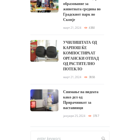
образование за
животната средина во
Градскиот парк во
Скопје
март 21, 2024
4380
УЧИЛИШТАТА ОД
КАРПОШ ЌЕ
КОМПОСТИРААТ
ОРГАНСКИ ОТПАД
ОД РАСТИТЕЛНО
ПОТЕКЛО
март 21, 2024
3858
Снимање на видеата
како дел од
Прирачникот за
наставници
јануари 25, 2024
3767