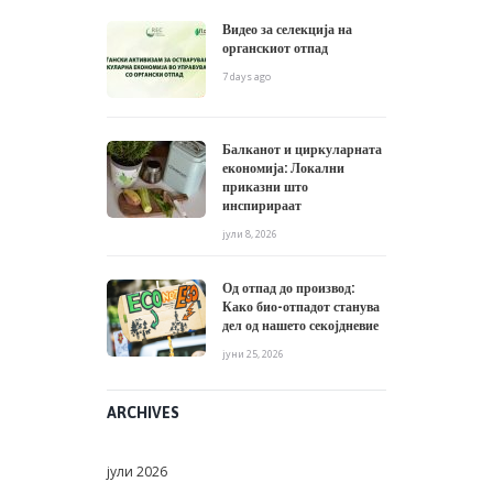
Видео за селекција на
органскиот отпад
7 days ago
Балканот и циркуларната
економија: Локални
приказни што
инспирираат
јули 8, 2026
Од отпад до производ:
Како био-отпадот станува
дел од нашето секојдневие
јуни 25, 2026
ARCHIVES
јули
2026