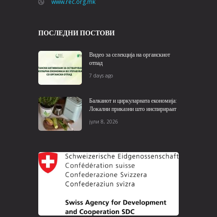
www.rec.org.mk
ПОСЛЕДНИ ПОСТОВИ
Видео за селекција на органскиот
отпад
7 days ago
Балканот и циркуларната економија:
Локални приказни што инспирираат
јули 8, 2026