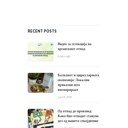
RECENT POSTS
Видео за селекција на
органскиот отпад
6 days ago
Балканот и циркуларната
економија: Локални
приказни што
инспирираат
јули 8, 2026
Од отпад до производ:
Како био-отпадот станува
дел од нашето секојдневие