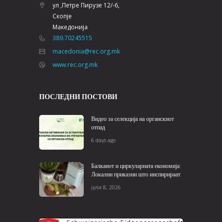
ул ,Петре Пирузе 12/-6,
Скопје
Македонија
389.70245515
macedonia@rec.org.mk
www.rec.org.mk
ПОСЛЕДНИ ПОСТОВИ
Видео за селекција на органскиот
отпад
6 days ago
Балканот и циркуларната економија:
Локални приказни што инспирираат
јули 8, 2026