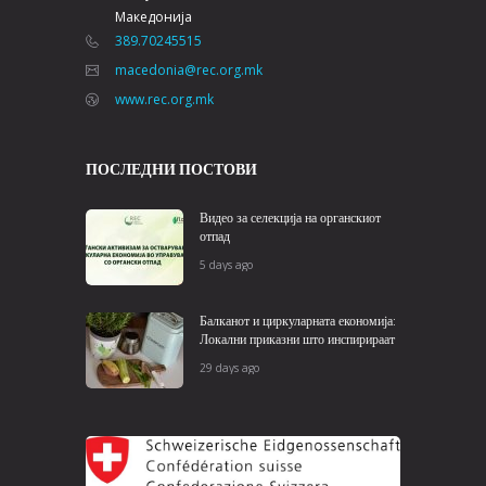
Македонија
389.70245515
macedonia@rec.org.mk
www.rec.org.mk
ПОСЛЕДНИ ПОСТОВИ
Видео за селекција на органскиот
отпад
5 days ago
Балканот и циркуларната економија:
Локални приказни што инспирираат
29 days ago