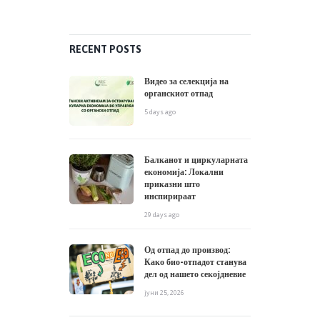
RECENT POSTS
Видео за селекција на
органскиот отпад
5 days ago
Балканот и циркуларната
економија: Локални
приказни што
инспирираат
29 days ago
Од отпад до производ:
Како био-отпадот станува
дел од нашето секојдневие
јуни 25, 2026