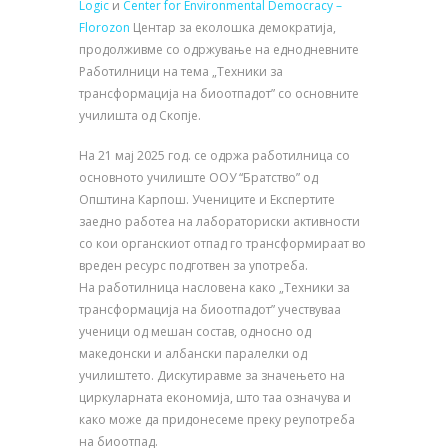
Logic
и
Center for Environmental Democracy –
Florozon
Центар за еколошка демократија,
продолживме со одржување на еднодневните
Работилници на тема „Техники за
трансформација на биоотпадот” со основните
училишта од Скопје.
На 21 мај 2025 год. се одржа работилница со
основното училиште ООУ “Братство” од
Општина Карпош. Учениците и Експертите
заедно работеа на лабораториски активности
со кои органскиот отпад го трансформираат во
вреден ресурс подготвен за употреба.
На работилница насловена како „Техники за
трансформација на биоотпадот” учествуваа
ученици од мешан состав, односно од
македонски и албански паралелки од
училиштето. Дискутиравме за значењето на
циркуларната економија, што таа означува и
како може да придонесеме преку реупотреба
на биоотпад.