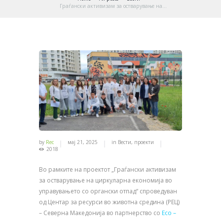
Граѓански активизам за остварување на...
by
Rec
мај 21, 2025
in
Вести
,
проекти
2018
Во рамките на проектот „Граѓански активизам
за остварување на циркуларна економија во
управувањето со органски отпад“ спроведуван
од Центар за ресурси во животна средина (РЕЦ)
– Северна Македонија во партнерство со
Eco –