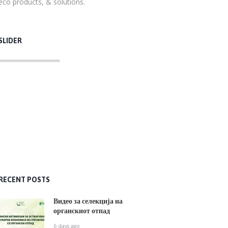
eco products, & solutions.
SLIDER
RECENT POSTS
Видео за селекција на
органскиот отпад
6 days ago