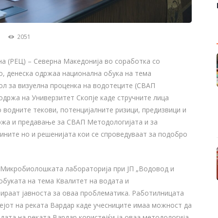
2051
на (РЕЦ) – Северна Македонија во соработка со
, денеска одржаа национална обука на тема
ол за визуелна проценка на водотеците (СВАП
 одржа на Универзитет Скопје каде стручните лица
о водните текови, потенцијалните ризици, предизвици и
држа и предавање за СВАП Методологијата и за
ините но и решенијата кои се спроведуваат за подобро
и Микробиолошката лабораторија при ЈП „Водовод и
обуката на тема Квалитет на водата и
ираат јавноста за оваа проблематика. Работилницата
ејот на реката Вардар каде учесниците имаа можност да
дата на реката Вардар користејќи ја оваа методологија.