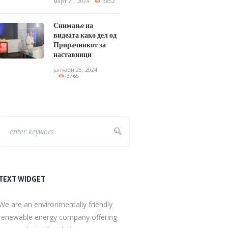
март 21, 2024
3852
Снимање на
видеата како дел од
Прирачникот за
наставници
јануари 25, 2024
3765
TEXT WIDGET
We are an environmentally friendly
renewable energy company offering