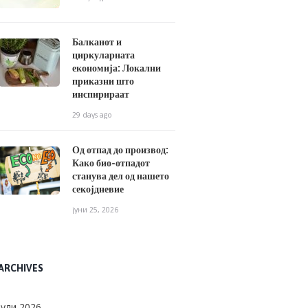
Балканот и
циркуларната
економија: Локални
приказни што
инспирираат
29 days ago
Од отпад до производ:
Како био-отпадот
станува дел од нашето
секојдневие
јуни 25, 2026
ARCHIVES
јули
2026