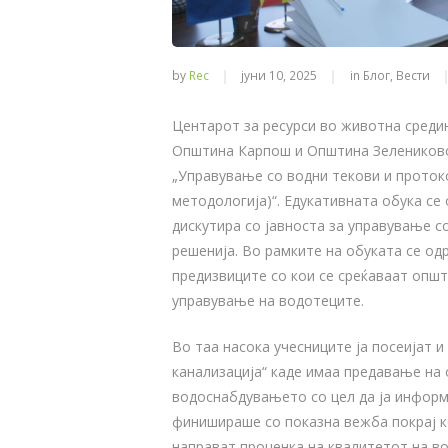
by
Rec
јуни 10, 2025
in
Блог
,
Вести
Центарот за ресурси во животна среди
Општина Карпош и Општина Зелениково
„Управување со водни текови и проток
методологија)“. Едукативната обука се
дискутира со јавноста за управување с
решенија. Во рамките на обуката се о
предизвиците со кои се среќаваат општ
управување на водотеците.
Во таа насока учесниците ја посеијат 
канализација“ каде имаа предавање на 
водоснабдувањето со цел да ја информ
финишираше со показна вежба покрај к
направат проценка на квалитетот на во