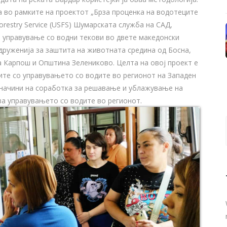
а во рамките на проектот „Брза проценка на водотеците
restry Service (USFS) Шумарската служба на САД,
а управување со водни текови во двете македонски
друженија за заштита на животната средина од Босна,
а Карпош и Општина Зелениково. Целта на овој проект е
ите со управувањето со водите во регионот на Западен
е начини на соработка за решавање и ублажување на
ва управувањето со водите во регионот.