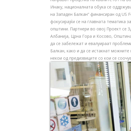
Инаку, националната обука се оддржув
на Западен Балкан“ финансиран од US Fo
фокусирајќи се на главната тематика з
општини. Партнери во овој Проект се З
Албанија, Црна Гора и Косово, Општин
да се забележат и евалуираат проблем
Балкан, како и да се истакнат можнит
некои од предизвиците со кои се соочу