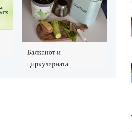
Балканот и
циркуларната
економија: Локални
приказни што
инспирираат