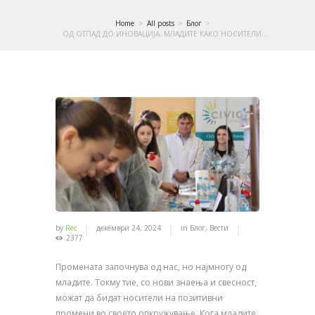
Home
All posts
Блог
ОД ОТПАД ДО ИНОВАЦИЈА: МЛАДИТЕ КАКО НОСИТЕЛИ...
by
Rec
декември 24, 2024
in
Блог
,
Вести
2377
Промената започнува од нас, но најмногу од
младите. Токму тие, со нови знаења и свесност,
можат да бидат носители на позитивни
промени во своето опкружување. Кога младите