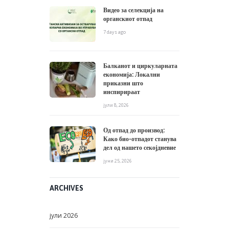
Видео за селекција на
органскиот отпад
7 days ago
Балканот и циркуларната
економија: Локални
приказни што
инспирираат
јули 8, 2026
Од отпад до производ:
Како био-отпадот станува
дел од нашето секојдневие
јуни 25, 2026
ARCHIVES
јули
2026