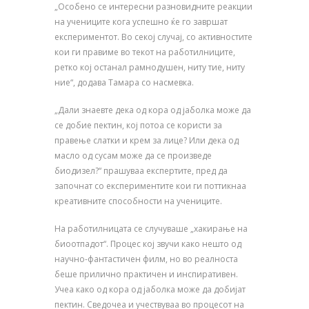
„Особено се интересни разновидните реакции
на учениците кога успешно ќе го завршат
експериментот. Во секој случај, со активностите
кои ги правиме во текот на работилниците,
ретко кој останал рамнодушен, ниту тие, ниту
ние“, додава Тамара со насмевка.
„Дали знаевте дека од кора од јаболка може да
се добие пектин, кој потоа се користи за
правење слатки и крем за лице? Или дека од
масло од сусам може да се произведе
биодизел?“ прашуваа експертите, пред да
започнат со експериментите кои ги поттикнаа
креативните способности на учениците.
На работилницата се случуваше „хакирање на
биоотпадот“. Процес кој звучи како нешто од
научно-фантастичен филм, но во реалноста
беше прилично практичен и инспиративен.
Учеа како од кора од јаболка може да добијат
пектин. Сведочеа и учествуваа во процесот на