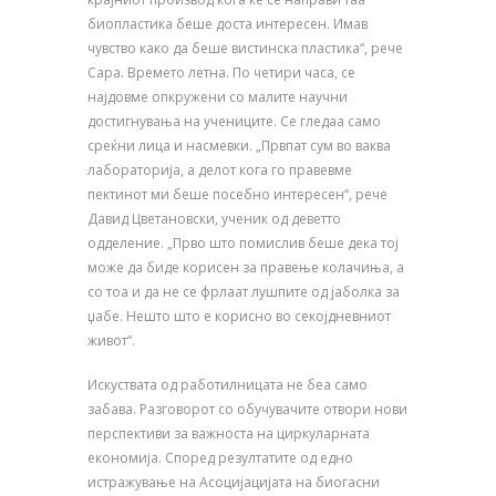
биопластика беше доста интересен. Имав
чувство како да беше вистинска пластика“, рече
Сара. Времето летна. По четири часа, се
најдовме опкружени со малите научни
достигнувања на учениците. Се гледаа само
среќни лица и насмевки. „Првпат сум во ваква
лабораторија, а делот кога го правевме
пектинот ми беше посебно интересен“, рече
Давид Цветановски, ученик од деветто
одделение. „Прво што помислив беше дека тој
може да биде корисен за правење колачиња, а
со тоа и да не се фрлаат лушпите од јаболка за
џабе. Нешто што е корисно во секојдневниот
живот“.
Искуствата од работилницата не беа само
забава. Разговорот со обучувачите отвори нови
перспективи за важноста на циркуларната
економија. Според резултатите од едно
истражување на Асоцијацијата на биогасни