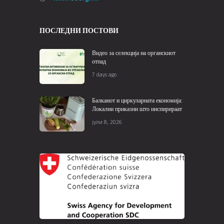
www.rec.org.mk
ПОСЛЕДНИ ПОСТОВИ
Видео за селекција на органскиот
отпад
7 days ago
Балканот и циркуларната економија:
Локални приказни што инспирираат
јули 8, 2026