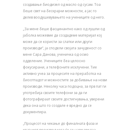
создавање биодизел од масло од сусам. Тоа
беше свет на бескрајни можности, а јас го
делев воодушевувањето на учениците од него.
„За мене беше фасцинантно како од лушпи од
јаболка можевме да создадеме материјал кој
може да се користи за слатки или други
производи“, ја сподели својата зачуденост со
мене Сара Данова, ученичка од осмо
одделение. Учениците беа целосно
фокусирани, а телефоните исклучени. Тие
активно учеа за процесите на преработка на
биоотпадот и можностите за добивање на нови
производи. Неколку часа подоцна, за прв пат ги
употребија своите телефони за да ги
фотографираат своите достигнувања, уверени
дека она што го создале е вредно да се
документира.
„Процесот на чекање до финалната фаза и
крајниот производ кога ќе се направи таа