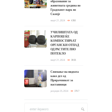
образование за
животната средина во
Градскиот парк во
Скопје
март 21, 2024
4380
УЧИЛИШТАТА ОД
КАРПОШ ЌЕ
КОМПОСТИРААТ
ОРГАНСКИ ОТПАД
ОД РАСТИТЕЛНО
ПОТЕКЛО
март 21, 2024
3858
Снимање на видеата
како дел од
Прирачникот за
наставници
јануари 25, 2024
3767