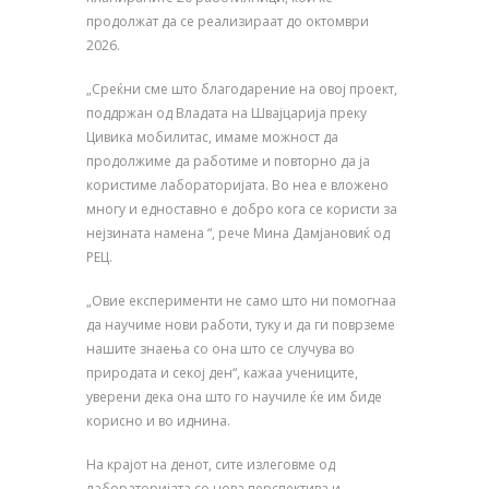
продолжат да се реализираат до октомври
2026.
„Среќни сме што благодарение на овој проект,
поддржан од Владата на Швајцарија преку
Цивика мобилитас, имаме можност да
продолжиме да работиме и повторно да ја
користиме лабораторијата. Во неа е вложено
многу и едноставно е добро кога се користи за
нејзината намена “, рече Мина Дамјановиќ од
РЕЦ.
„Овие експерименти не само што ни помогнаа
да научиме нови работи, туку и да ги поврземе
нашите знаења со она што се случува во
природата и секој ден“, кажаа учениците,
уверени дека она што го научиле ќе им биде
корисно и во иднина.
На крајот на денот, сите излеговме од
лабораторијата со нова перспектива и