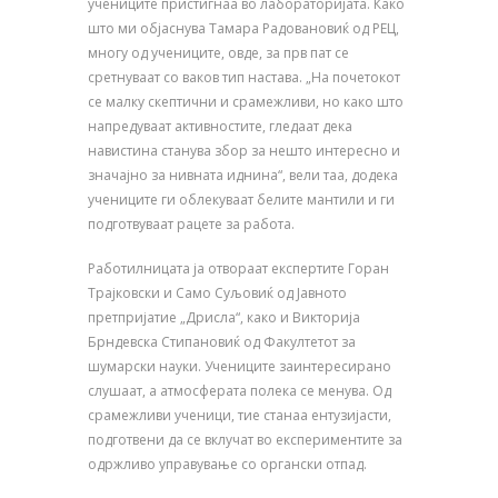
учениците пристигнаа во лабораторијата. Како
што ми објаснува Тамара Радовановиќ од РЕЦ,
многу од учениците, овде, за прв пат се
сретнуваат со ваков тип настава. „На почетокот
се малку скептични и срамежливи, но како што
напредуваат активностите, гледаат дека
навистина станува збор за нешто интересно и
значајно за нивната иднина“, вели таа, додека
учениците ги облекуваат белите мантили и ги
подготвуваат рацете за работа.
Работилницата ја отвораат експертите Горан
Трајковски и Само Суљовиќ од Јавното
претпријатие „Дрисла“, како и Викторија
Брндевска Стипановиќ од Факултетот за
шумарски науки. Учениците заинтересирано
слушаат, а атмосферата полека се менува. Од
срамежливи ученици, тие станаа ентузијасти,
подготвени да се вклучат во експериментите за
одржливо управување со органски отпад.