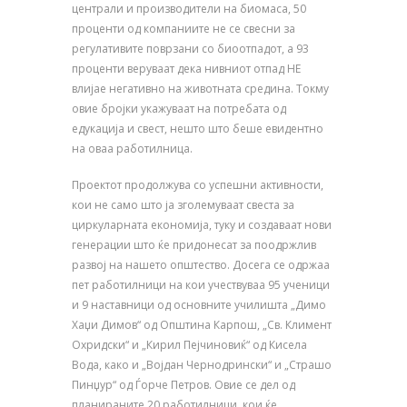
централи и производители на биомаса, 50
проценти од компаниите не се свесни за
регулативите поврзани со биоотпадот, а 93
проценти веруваат дека нивниот отпад НЕ
влијае негативно на животната средина. Токму
овие бројки укажуваат на потребата од
едукација и свест, нешто што беше евидентно
на оваа работилница.
Проектот продолжува со успешни активности,
кои не само што ја зголемуваат свеста за
циркуларната економија, туку и создаваат нови
генерации што ќе придонесат за поодржлив
развој на нашето општество. Досега се одржаа
пет работилници на кои учествуваа 95 ученици
и 9 наставници од основните училишта „Димо
Хаџи Димов“ од Општина Карпош, „Св. Климент
Охридски“ и „Кирил Пејчиновиќ“ од Кисела
Вода, како и „Војдан Чернодрински“ и „Страшо
Пинџур“ од Ѓорче Петров. Овие се дел од
планираните 20 работилници, кои ќе