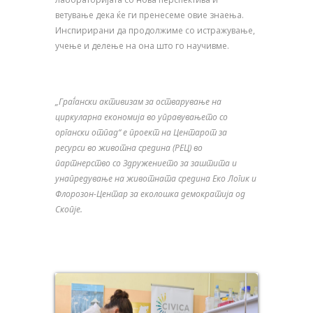
ветување дека ќе ги пренесеме овие знаења.
Инспирирани да продолжиме со истражување,
учење и делење на она што го научивме.
„Граѓански активизам за остварување на
циркуларна економија во управувањето со
органски отпад“ е проект на Центарот за
ресурси во животна средина (РЕЦ) во
партнерство со Здружението за заштита и
унапредување на животната средина Еко Логик и
Флорозон-Центар за еколошка демократија од
Скопје.