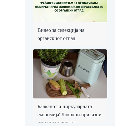
Видео за селекција на
органскиот отпад
Балканот и циркуларната
економија: Локални приказни
што инспирираат