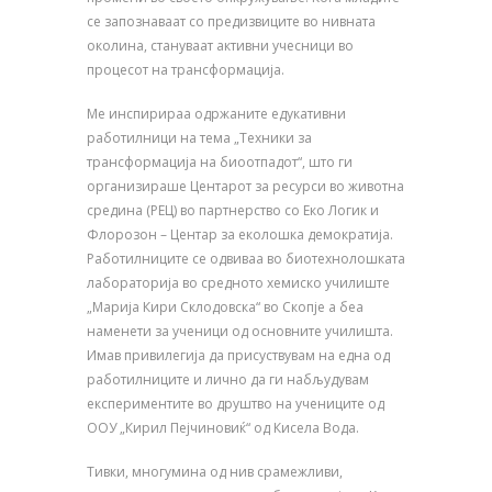
се запознаваат со предизвиците во нивната
околина, стануваат активни учесници во
процесот на трансформација.
Ме инспирираа одржаните едукативни
работилници на тема „Техники за
трансформација на биоотпадот“, што ги
организираше Центарот за ресурси во животна
средина (РЕЦ) во партнерство со Еко Логик и
Флорозон – Центар за еколошка демократија.
Работилниците се одвиваа во биотехнолошката
лабораторија во средното хемиско училиште
„Марија Кири Склодовска“ во Скопје а беа
наменети за ученици од основните училишта.
Имав привилегија да присуствувам на една од
работилниците и лично да ги набљудувам
експериментите во друштво на учениците од
ООУ „Кирил Пејчиновиќ“ од Кисела Вода.
Тивки, многумина од нив срамежливи,