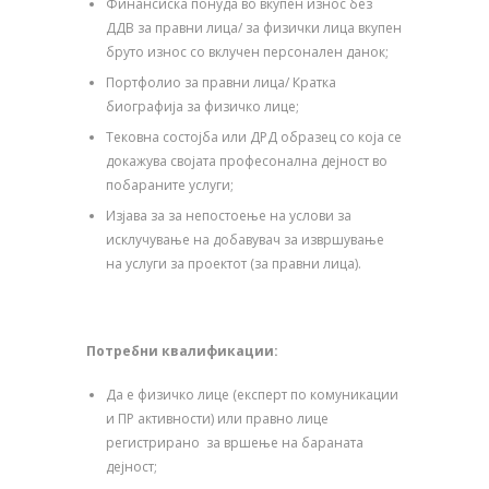
Финансиска понуда во вкупен износ без
ДДВ за правни лица/ за физички лица вкупен
бруто износ со вклучен персонален данок;
Портфолио за правни лица/ Кратка
биографија за физичко лице;
Тековна состојба или ДРД образец со која се
докажува својата професонална дејност во
побараните услуги;
Изјава за за непостоење на услови за
исклучување на добавувач за извршување
на услуги за проектот (за правни лица).
Потребни квалификации:
Да е физичко лице (експерт по комуникации
и ПР активности) или правно лице
регистрирано за вршење на бараната
дејност;