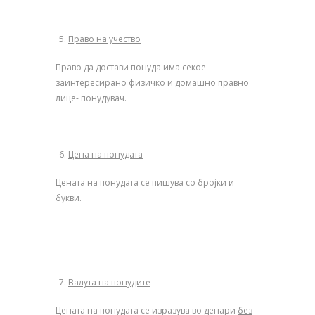
Право на учество
Право да достави понуда има секое
заинтересирано физичко и домашно правно
лице- понудувач.
Цена на понудата
Цената на понудата се пишува со бројки и
букви.
Валута на понудите
Цената на понудата се изразува во денари
без