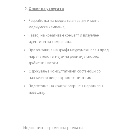
Опсег на услугата
Разработка на медиа план за дигитална
медиумска кампања;
Развој на креативен концепт и визуелен
идентитет за кампањата.
Презентација на драфт медиумски план пред
нарачателот и нејзина ревизија според
добиени насоки.
Одржување консултативни состаноци со
назначено лице од проектниот тим..
Подготовка на краток завршен наративен
извештај.
Индикативна временска рамка на