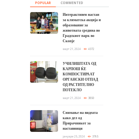
POPULAR
COMMENTED
Интерактивен настан
за климатска акција и
образование за
животната средина во
Градскиот парк во
Скопје
март 21, 2024
4372
УЧИЛИШТАТА ОД
КАРПОШ ЌЕ
КОМПОСТИРААТ
ОРГАНСКИ ОТПАД
ОД РАСТИТЕЛНО
ПОТЕКЛО
март 21, 2024
3850
Снимање на видеата
како дел од
Прирачникот за
наставници
јануари 25, 2024
3765