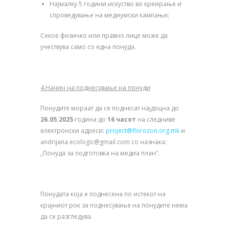
Најмалку 5 години искуство во креирање и
спроведување на медиумски кампањи;
Секое физичко или правно лице може да
учествува само со една понуда.
4.
Начин на поднесување на понуди
Понудите мораат да се поднесат најдоцна до
2
6
.05.2025
година до
16 часот
на следниве
електронски адреси:
project@florozon.org.mk
и
andrijana.ecologic@gmail.com со назнака:
„Понуда за подготовка на медиa план“.
Понудата која е поднесена по истекот на
крајниот рок за поднесување на понудите нема
да се разгледува.