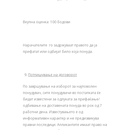
Вкупна оценка: 100 бодови
Нарачателите го задржуваат правото да ја
прифатат или одбијат било која понуда.
Потпишување на договорот
По завршување на изборот за најповолен
понудувач, сите понудувачи во постапката ќе
бидат известени за одлуката за прифаќање/
одбивање на доставената понуда во рок од 7
работни дена. Известувањето е од
информативен карактер и не предизвикува
правни последици. Апликантите имаат право на