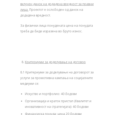
вклучен данок на додадена вредност за правни
лица.
Проектот е ослободен од данок на
додадена вредност.
За физички лица понудената цена на понудата
треба да биде изразена во бруто износ.
Критериуми за доделување на договор
8.1 Критериуми за доделување на договорот за
услуги за промотивна кампања на социјалните
медиуми се:
Искуство и портфолио: 40 бодови
Организација и краток пристап (Квалитет и
иновативност на стратегијата): 40 бодови
Финансиска понуда: цена 20 бодови