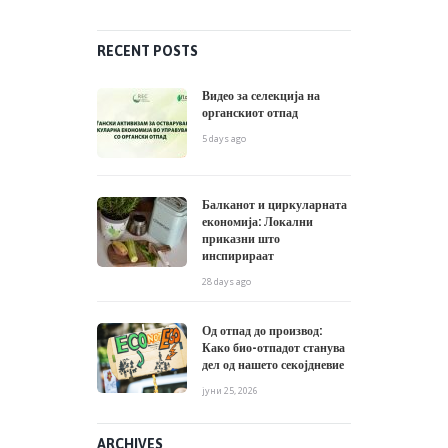
RECENT POSTS
Видео за селекција на
органскиот отпад
5 days ago
Балканот и циркуларната
економија: Локални
приказни што
инспирираат
28 days ago
Од отпад до производ:
Како био-отпадот станува
дел од нашето секојдневие
јуни 25, 2026
ARCHIVES