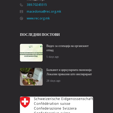
389.70245515
macedonia@rec.org.mk
www.rec.org.mk
ПОСЛЕДНИ ПОСТОВИ
Видео за селекција на органскиот
отпад
5 days ago
Балканот и циркуларната економија:
Локални приказни што инспирираат
28 days ago