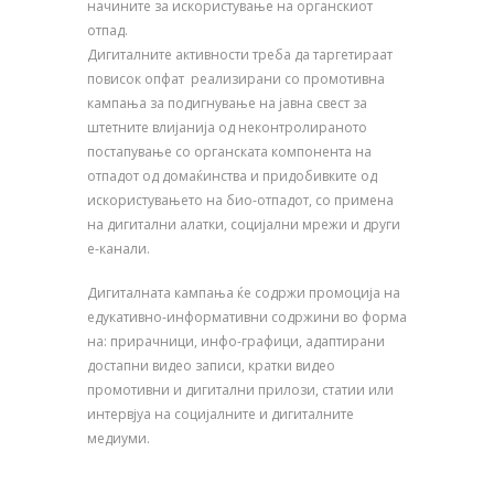
начините за искористување на органскиот
отпад.
Дигиталните активности треба да таргетираат
повисок опфат реализирани со промотивна
кампања за подигнување на јавна свест за
штетните влијанија од неконтролираното
постапување со органската компонента на
отпадот од домаќинства и придобивките од
искористувањето на био-отпадот, со примена
на дигитални алатки, социјални мрежи и други
е-канали.
Дигиталната кампања ќе содржи промоција на
едукативно-информативни содржини во форма
на: прирачници, инфо-графици, адаптирани
достапни видео записи, кратки видео
промотивни и дигитални прилози, статии или
интервјуа на социјалните и дигиталните
медиуми.