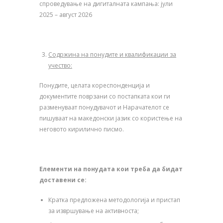
спроведување на дигиталната кампања: јули
2025 – август 2026
Содржина на понудите и квалификации за
учество:
Понудите, целата кореспонденција и
документите поврзани со постапката кои ги
разменуваат понудувачот и Нарачателот се
пишуваат на македонски јазик со користење на
неговото кирилично писмо.
Елементи на понудата кои треба да бидат
доставени се:
Кратка предложена методологија и пристап
за извршување на активноста;