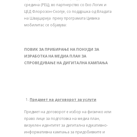
средина (РЕЦ), во партнерство со Еко Логик и
ЦЕД Флорозон-Скопје, со поддршка од Владата
на Швајцарија преку програмата Цивика
мобилитас се објавува:
ПОВИК ЗА ПРИБИРАЊЕ НА ПОНУДИ ЗА
ИЗРАБОТКА НА МЕДИA ПЛАН
ЗА
СПРОВЕДУВАЊЕ НА ДИГИТАЛНА КАМПАЊА
Предмет на договорот за услуги
Предмет на договорот е избор на физичко или
право лице за подготовка на медиа план,
визуелен идентитет за дигитална едукативно-
информативна кампања за придобивките и