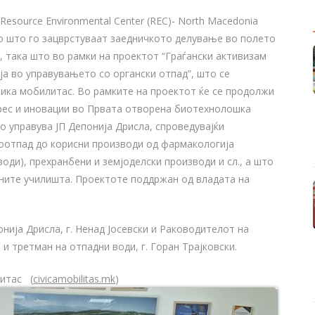
 Resource Environmental Center (REC)- North Macedonia
о што го зацврстуваат заедничкото делување во полето
, така што во рамки на проектот “Граѓански активизам
а во управувањето со органски отпад”, што се
ика мобилитас. Во рамките на проектот ќе се продолжи
рес и иновации во Првата отворена биотехнолошка
о управува ЈП Депонија Дрисла, спроведувајќи
оотпад до корисни производи од фармакологија
оди), прехранбени и земјоделски производи и сл., а што
вните училишта. Проектоте поддржан од владата на
нија Дрисла, г. Ненад Јосевски и Раководителот на
и третман на отпадни води, г. Горан Трајковски.
литас (
civicamobilitas.mk
)