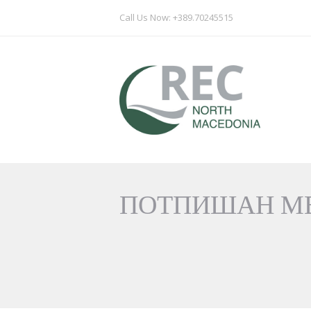
Call Us Now: +389.70245515
ПОТПИШАН МЕ