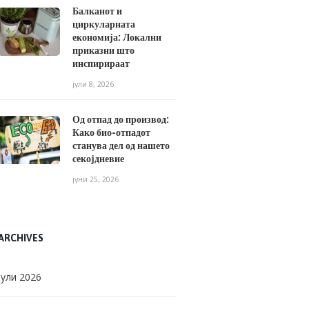
Балканот и
циркуларната
економија: Локални
приказни што
инспирираат
јули 8, 2026
Од отпад до производ:
Како био-отпадот
станува дел од нашето
секојдневие
јуни 25, 2026
ARCHIVES
јули
2026