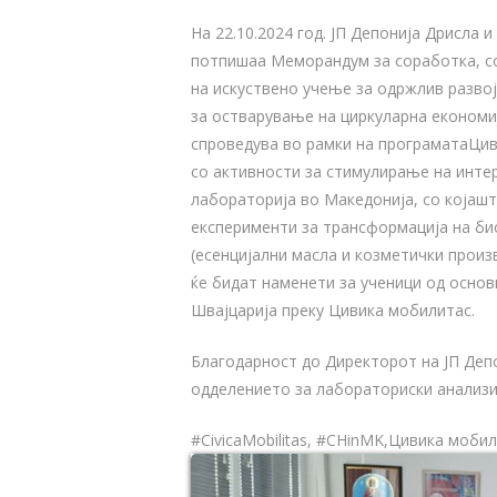
На 22.10.2024 год. ЈП Депонија Дрисла и
потпишаа Меморандум за соработка, с
на искуствено учење за одржлив развој
за остварување на циркуларна економиј
спроведува во рамки на програматаЦив
со активности за стимулирање на инте
лабораторија во Македонија, со којашт
експерименти за трансформација на би
(есенцијални масла и козметички произв
ќе бидат наменети за ученици од осно
Швајцарија преку Цивика мобилитас.
Благодарност до Директорот на ЈП Депо
одделението за лабораториски анализи 
#CivicaMobilitas, #CHinMK,Цивика моби