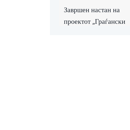
Завршен настан на
проектот „Граѓански
активизам за
остварување на
циркуларна економиј
во управувањето со
органски отпад“