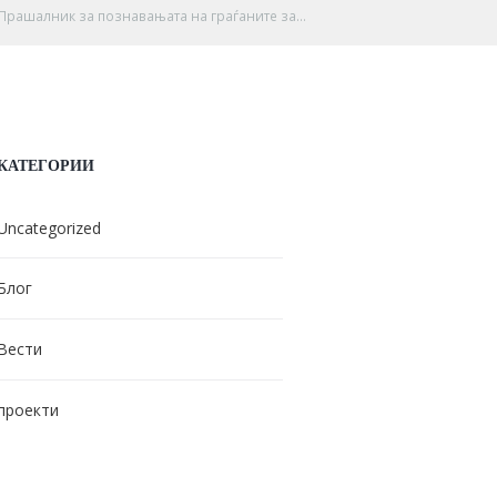
Прашалник за познавањата на граѓаните за...
КАТЕГОРИИ
Uncategorized
Блог
Вести
проекти