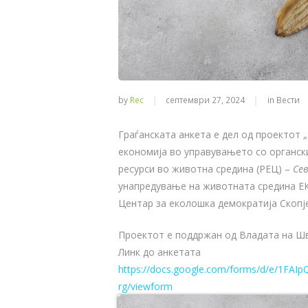
by
Rec
септември 27, 2024
in
Вести
Граѓанската анкета е дел од проектот 
економија во управувањето со органск
ресурси во животна средина (РЕЦ) –
Се
унапредување на животната средина Е
Центар за еколошка демократија Скопје
Проектот е поддржан од Владата на Шв
Линк до анкетата
https://docs.google.com/forms/d/e/1F
rg/viewform