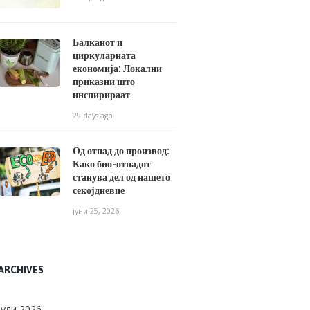
Балканот и
циркуларната
економија: Локални
приказни што
инспирираат
29 days ago
Од отпад до производ:
Како био-отпадот
станува дел од нашето
секојдневие
јуни 25, 2026
ARCHIVES
јули
2026