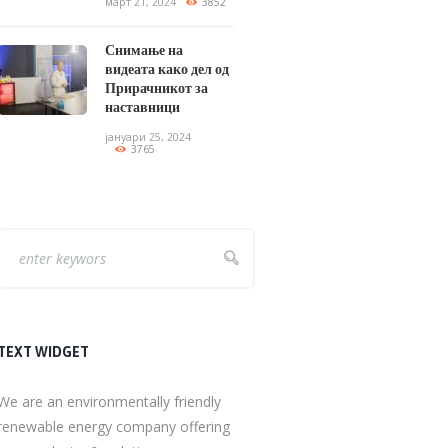
март 21, 2024
3852
Снимање на
видеата како дел од
Прирачникот за
наставници
јануари 25, 2024
3765
TEXT WIDGET
We are an environmentally friendly
renewable energy company offering