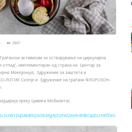
2867
„Граѓански активизам за остварување на циркуларна
и отпад“, имплементиран од страна на Центар за
верна Македонија,
Здружение за заштита и
КО-ЛОГИК Скопје и Здружение на граѓани ФЛОРОЗОН-
.
ајцарија преку Цивика Мобилитас.
AIpQLScrW1DqSAb8XQGO63dg4JZGPAQXnrh4P8tCipJ0LtHKfDeS