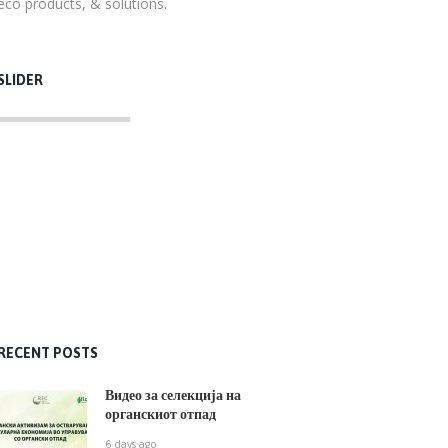
eco products, & solutions.
SLIDER
RECENT POSTS
Видео за селекција на
органскиот отпад
6 days ago