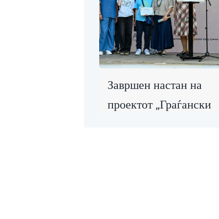
Завршен настан на
проектот „Граѓански
активизам за
остварување на
циркуларна економиј
во управувањето со
органски отпад“