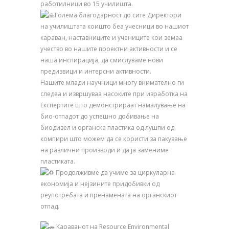
работилници во 15 училишта.
Голема благодарност до сите Директори
на училиштата коишто беа учесници во нашиот
караван, наставниците и учениците кои земаа
учество во нашите проектни активности и се
наша инспирација, да смислуваме нови
предизвици и интерсни активности.
Нашите млади научници многу внимателно ги
следеа и извршуваа насоките при изработка на
Експертите што демонстрираат намалување на
био-отпадот до успешно добивање на
биодизел и органска пластика од лушпи од
компири што можем да се користи за пакување
на различни производи и да ја замениме
пластиката.
Продолживме да учиме за циркуларна
економија и нејзините придобивки од
реупотребата и пренамената на органскиот
отпад.
Караванот на Resource Environmental