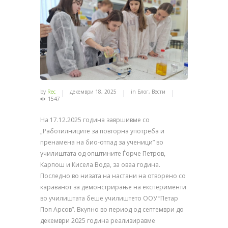
by
Rec
декември 18, 2025
in
Блог
,
Вести
1547
На 17.12.2025 година завршивме со
„Работилниците за повторна употреба и
пренамена на био-отпад за ученици” во
училиштата од општините Ѓорче Петров,
Карпош и Кисела Вода, за оваа година.
Последно во низата на настани на отворено со
караванот за демонстрирање на експерименти
во училиштата беше училиштето ООУ “Петар
Поп Арсов”. Вкупно во период од септември до
декември 2025 година реализиравме