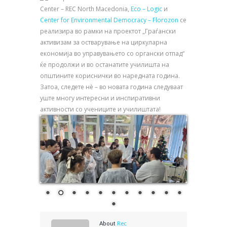
Center – REC North Macedonia,
Eco – Logic
и
Center for Environmental Democracy – Florozon
се
реализира во рамки на проектот „Граѓански
активизам за остварување на циркуларна
економија во управувањето со органски отпад“
ќе продолжи и во останатите училишта на
општините кориснички во наредната година.
Затоа, следете нè – во новата година следуваат
уште многу интересни и инспиративни
активности со учениците и училиштата!