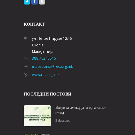
КОНТАКТ
ул ,Петре Пирузе 12/-6,
Скопје
Македонија
389.70245515
macedonia@rec.org.mk
www.rec.org.mk
ПОСЛЕДНИ ПОСТОВИ
Видео за селекција на органскиот
отпад
8 days ago