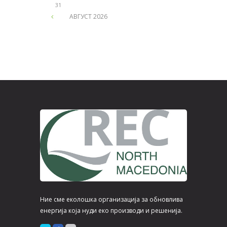
24
25
26
27
28
29
30
31
АВГУСТ
2026
Ние сме еколошка организација за обновлива
енергија која нуди еко производи и решенија.