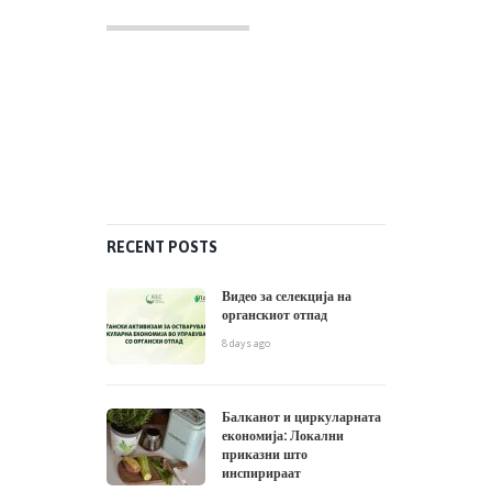
SLIDER
RECENT POSTS
Видео за селекција на
органскиот отпад
8 days ago
Балканот и циркуларната
економија: Локални
приказни што