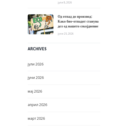
инспирираат
јули 8, 2026
Од отпад до производ:
Како био-отпадот станува
дел од нашето секојдневие
јуни 25, 2026
ARCHIVES
јули
2026
јуни
2026
мај
2026
април
2026
март
2026