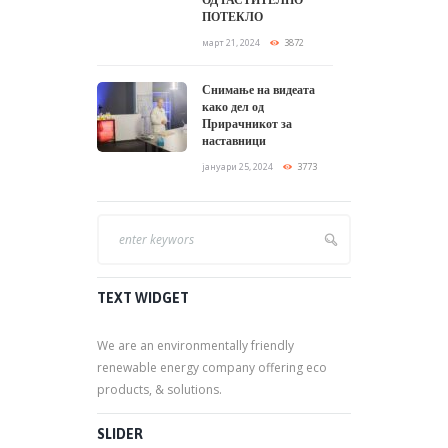
ОРГАНСКИ ОТПАД
ОД РАСТИТЕЛНО
ПОТЕКЛО
март 21, 2024
3872
Снимање на видеата
како дел од
Прирачникот за
наставници
јануари 25, 2024
3773
TEXT WIDGET
We are an environmentally friendly
renewable energy company offering eco
products, & solutions.