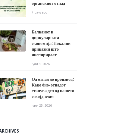
органскиот отпад
7 days ago
Балканот и
циркуларната
економија: Локални
приказни што
инспирираат
јули 8, 2026
Од отпад до производ:
Како био-отпадот
станува дел од нашето
секојдневие
јуни 25, 2026
ARCHIVES