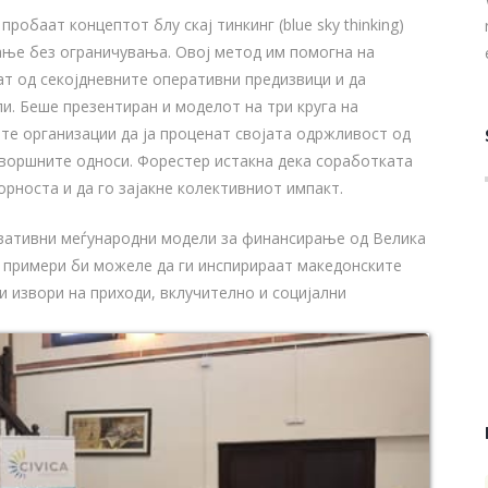
робаат концептот блу скај тинкинг (blue sky thinking)
вање без ограничувања. Овој метод им помогна на
ат од секојдневните оперативни предизвици и да
и. Беше презентиран и моделот на три круга на
ите организации да ја проценат својата одржливост од
дворшните односи. Форестер истакна дека соработката
орноста и да го зајакне колективниот импакт.
вативни меѓународни модели за финансирање од Велика
е примери би можеле да ги инспирираат македонските
и извори на приходи, вклучително и социјални