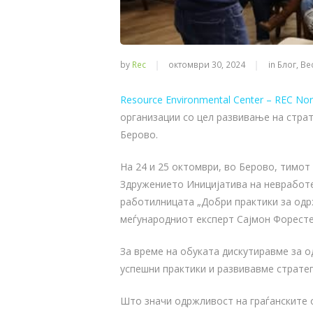
by
Rec
октомври 30, 2024
in
Блог
,
Ве
Resource Environmental Center – REC No
организации со цел развивање на страт
Берово.
На 24 и 25 октомври, во Берово, тимот
Здружението Иницијатива на невработе
работилницата „Добри практики за одрж
меѓународниот експерт Сајмон Форесте
За време на обуката дискутиравме за 
успешни практики и развивавме стратег
Што значи одржливост на граѓанските о