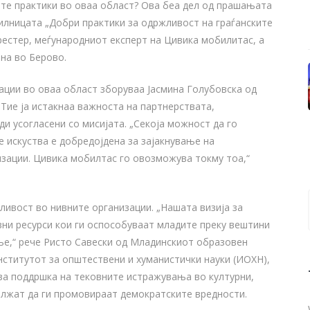
ите практики во оваа област? Ова беа дел од прашањата
илницата „Добри практики за одржливост на граѓанските
рестер, меѓународниот експерт на Цивика мобилитас, а
ина во Берово.
ации во оваа област зборуваа Јасмина Голубовска од
. Тие ја истакнаа важноста на партнерствата,
 усогласени со мисијата. „Секоја можност да го
 искуства е добредојдена за зајакнување на
изации. Цивика мобилтас го овозможува токму тоа,“
ливост во нивните организации. „Нашата визија за
вни ресурси кои ги оспособуваат младите преку вештини
е,“ рече Ристо Савески од Младинскиот образовен
нститутот за општествени и хуманистички науки (ИОХН),
а поддршка на тековните истражувања во културни,
олжат да ги промовираат демократските вредности.