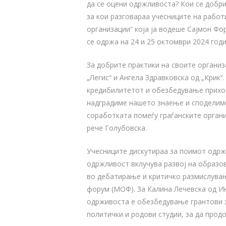
да се оцени одржливоста? Кои се добр
за кои разговараа учесниците на работ
организации“ која ја водеше Сајмон Фо
се одржа на 24 и 25 октомври 2024 год
За добрите практики на своите организ
„Легис“ и Ангела Здравковска од „Крик“
кредибилитетот и обезбедување приходи
надградиме нашето знаење и споделиме
соработката помеѓу граѓанските орган
рече Голубовска.
Учесниците дискутираа за поимот одрж
одржливост вклучува развој на образо
во дебатирање и критичко размислувањ
форум (МОФ). За Калина Лечевска од И
одрживоста е обезбедување грантови з
политички и родови студии, за да прод