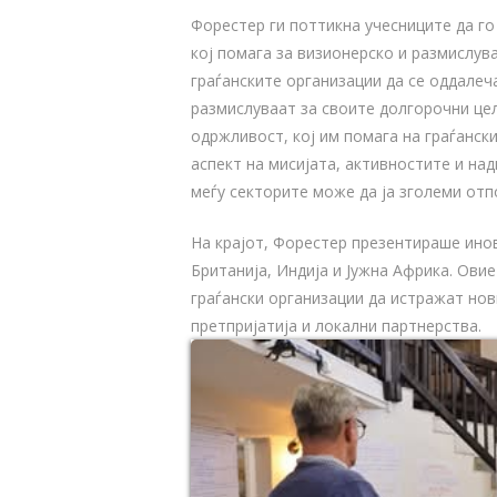
Форестер ги поттикна учесниците да го п
кој помага за визионерско и размислу
граѓанските организации да се оддалеч
размислуваат за своите долгорочни цел
одржливост, кој им помага на граѓанск
аспект на мисијата, активностите и на
меѓу секторите може да ја зголеми отп
На крајот, Форестер презентираше ино
Британија, Индија и Јужна Африка. Ови
граѓански организации да истражат нов
претпријатија и локални партнерства.