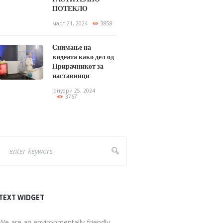
ПОТЕКЛО
март 21, 2024
3858
Снимање на
видеата како дел од
Прирачникот за
наставници
јануари 25, 2024
3767
TEXT WIDGET
We are an environmentally friendly