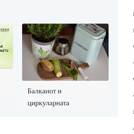
Балканот и
циркуларната
економија: Локални