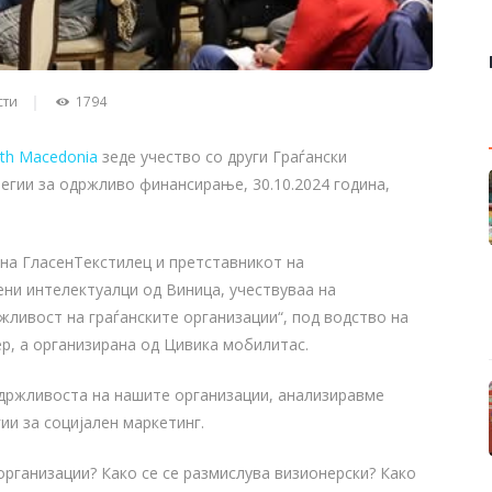
сти
1794
rth Macedonia
зеде учество со други Граѓански
егии за одржливо финансирање, 30.10.2024 година,
 на ГласенТекстилец и претставникот на
ни интелектуалци од Виница, учествуваа на
ливост на граѓанските организации“, под водство на
р, а организирана од Цивика мобилитас.
одржливоста на нашите организации, анализиравме
ии за социјален маркетинг.
рганизации? Како се се размислува визионерски? Како