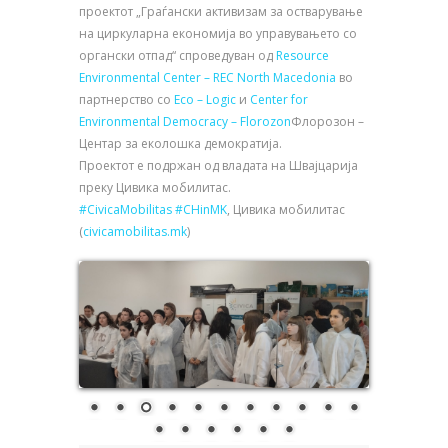
проектот „Граѓански активизам за остварување
на циркуларна економија во управувањето со
органски отпад“ спроведуван од
Resource
Environmental Center – REC North Macedonia
во
партнерство со
Eco – Logic
и
Center for
Environmental Democracy – Florozon
Флорозон –
Центар за еколошка демократија.
Проектот е подржан од владата на Швајцарија
преку Цивика мобилитас.
#CivicaMobilitas
#CHinMK
, Цивика мобилитас
(
civicamobilitas.mk
)