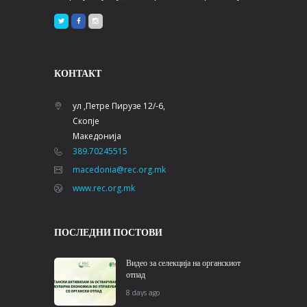
КОНТАКТ
ул ,Петре Пирузе 12/-6,
Скопје
Македонија
389.70245515
macedonia@rec.org.mk
www.rec.org.mk
ПОСЛЕДНИ ПОСТОВИ
Видео за селекција на органскиот
отпад
8 days ago