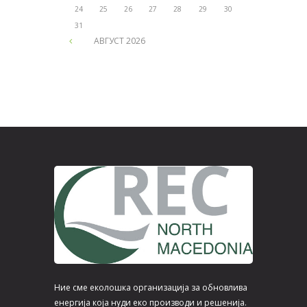
24
25
26
27
28
29
30
31
АВГУСТ
2026
Ние сме еколошка организација за обновлива
енергија која нуди еко производи и решенија.