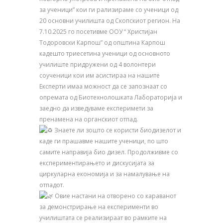
за ученици” кои ги рализираме со ученици од
20 основни училишта од Скопскиот регион. На
7.10.2025 го посетивме ООУ “ Христијан
Тодоровски Карпош” од општина Карпош
кадешто триесетина ученици од основното
училиште придружени од 4 волонтери
соученици кои им асистираа на нашите
Експерти имаа можност да се запознаат со
опремата од Биотехнолошката Лабораторија и
заедно да изведуваме експеримети за
пренамена на органскиот отпад.
Знаете ли зошто се користи биодизелот и
каде ги прашавме нашите ученици, по што
самите направија био дизел. Продолживме со
експериментирањето и дискусијата за
циркуларна економија и за намалување на
отпадот.
Овие настани на отворено со караванот
за демонстрирање на експерименти во
училиштата се реализираат во рамките на