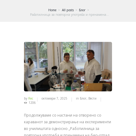
Home
All posts
Блог
Работилница за повторна употреба и пренамена...
by
Rec
октомври 7, 2025
in
Блог
,
Вести
1206
Продолжуваме со настани на отворено со
караванот за демонстрирање на експерименти
во училиштата односно „Работилница за
повторна употреба и пренамена на био-отпад