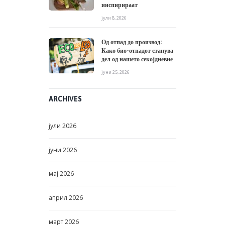
инспирираат
јули 8, 2026
Од отпад до производ:
Како био-отпадот станува
дел од нашето секојдневие
јуни 25, 2026
ARCHIVES
јули
2026
јуни
2026
мај
2026
април
2026
март
2026