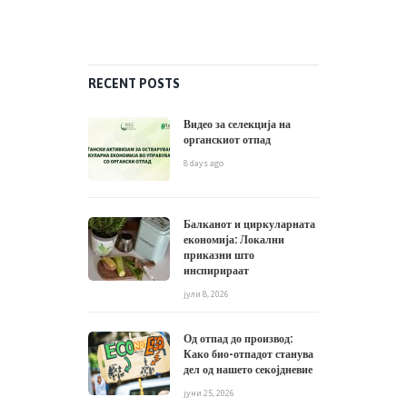
RECENT POSTS
Видео за селекција на
органскиот отпад
8 days ago
Балканот и циркуларната
економија: Локални
приказни што
инспирираат
јули 8, 2026
Од отпад до производ:
Како био-отпадот станува
дел од нашето секојдневие
јуни 25, 2026