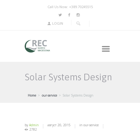
Call Us Now: +389.70245515
LOGIN
Solar Systems Design
Home
our-service
Solar Systems Design
by
Admin
август 20, 2015
in
our-service
2782