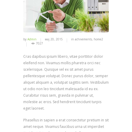
by
Admin
мај 20, 2015
in
achivements
,
home2
7027
Cras dapibus ipsum libero, vitae porttitor dolor
eleifend non. Vivamus mollis pharetra orci nec
scelerisque. Quisque vel ex sit amet purus
pellentesque volutpat. Donec purus dolor, semper
aliquet aliquam a, volutpat sagittis sem. Vestibulum
ut odio non leo tincidunt malesuada id eu ex.
Curabitur risus sem, gravida in pulvinar ut,
molestie ac eros. Sed hendrerit tincidunt turpis
eget laoreet.
Phasellus in sapien a erat consectetur pretium in sit
amet neque. Vivamus faucibus urna ut imperdiet