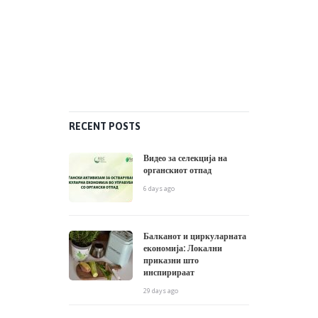
RECENT POSTS
Видео за селекција на
органскиот отпад
6 days ago
Балканот и циркуларната
економија: Локални
приказни што
инспирираат
29 days ago