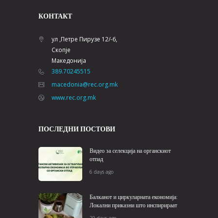
КОНТАКТ
ул ,Петре Пирузе 12/-6,
Скопје
Македонија
389.70245515
macedonia@rec.org.mk
www.rec.org.mk
ПОСЛЕДНИ ПОСТОВИ
Видео за селекција на органскиот
отпад
6 days ago
Балканот и циркуларната економија:
Локални приказни што инспирираат