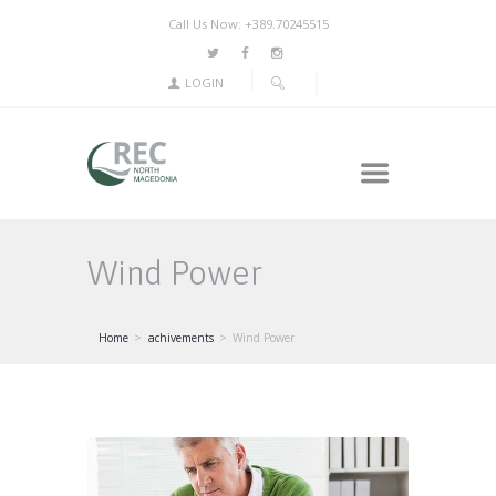
Call Us Now: +389.70245515
LOGIN
Wind Power
Home
achivements
Wind Power