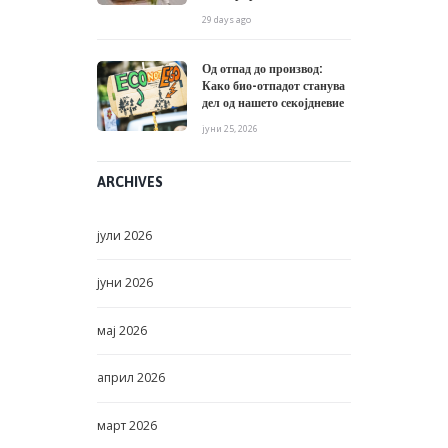
29 days ago
Од отпад до производ:
Како био-отпадот станува
дел од нашето секојдневие
јуни 25, 2026
ARCHIVES
јули
2026
јуни
2026
мај
2026
април
2026
март
2026