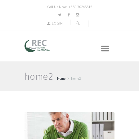
Call Us Now: +389.70245515
LOGIN
home2
Home
home2