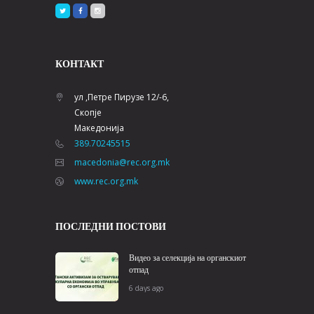
КОНТАКТ
ул ,Петре Пирузе 12/-6,
Скопје
Македонија
389.70245515
macedonia@rec.org.mk
www.rec.org.mk
ПОСЛЕДНИ ПОСТОВИ
Видео за селекција на органскиот
отпад
6 days ago