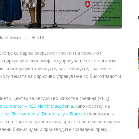
Блог
,
Вести
619
 Скопје се одржа завршниот настан на проектот
на циркуларна економија во управувањето со органски
ни ги обединува учениците, наставниците, граѓаните,
околу темата за одржливо управување со био-отпадот и
ието Центар за ресурси во животна средина (РЕЦ) –
ntal Center – REC North Macedonia
, како носител на
er for Environmental Democracy – Florozon
Флорозон –
ога на Партнер организации, при што беа презентирани
елени бизнис идеи и производите создадени преку