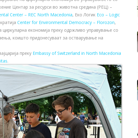
жение Центар за ресурси во животна средина (РЕЦ) –
ntal Center – REC North Macedonia
, Еко Логик
Eco – Logic
ократија
Center for Environmental Democracy – Florozon
,
на циркуларна економија преку одржливо управување со
аења, коишто придонесуваат за остварување на
ајцарија преку
Embassy of Switzerland in North Macedonia
itas
.