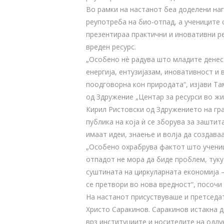
Во рамки на настанот беа доделени наг
реупотреба на био-отпад, а учениците
презентираа практични и иновативни р
вреден ресурс.
„Особено нè радува што младите денес
енергија, ентузијазам, иновативност и 
поодговорна кон природата“, изјави Т
од Здружение „Центар за ресурси во жи
Кирил Ристовски од Здружението на гра
публика на која ѝ се зборува за заштит
имаат идеи, знаење и волја да создава
„Особено охрабрува фактот што учениц
отпадот не мора да биде проблем, туку
суштината на циркуларната економија –
се претвори во нова вредност“, посочи
На настанот присуствуваше и претсед
Христо Саракинов. Саракинов истакна д
врз институциите и носителите на одлу