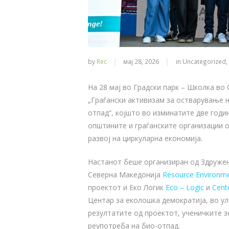
by
Rec
мај 28, 2026
in
Uncategorized
,
На 28 мај во Градски парк – Школка во
„Граѓански активизам за остварување 
отпад“, којшто во изминатите две годи
општините и граѓанските организации 
развој на циркуларна економија.
Настанот беше организиран од Здружен
Северна Македонија
Resource Environme
проектот и Еко Логик
Eco – Logic
и
Cent
Центар за еколошка демократија, во ул
резултатите од проектот, ученичките з
реупотреба на био-отпад.