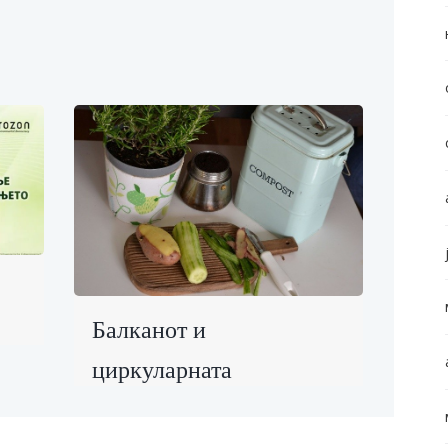
Балканот и
циркуларната
економија: Локални