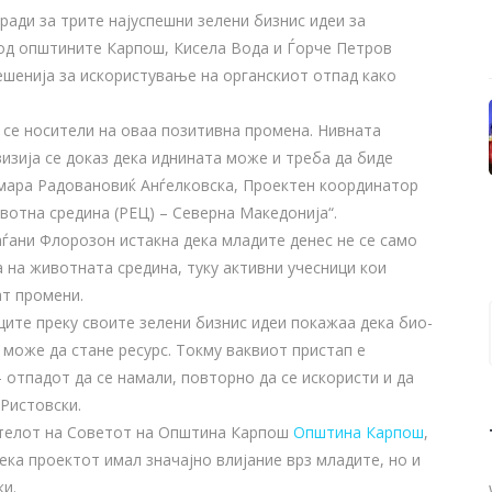
ради за трите најуспешни зелени бизнис идеи за
 од општините Карпош, Кисела Вода и Ѓорче Петров
ешенија за искористување на органскиот отпад како
 се носители на оваа позитивна промена. Нивната
визија се доказ дека иднината може и треба да биде
амара Радовановиќ Анѓелковска, Проектен координатор
вотна средина (РЕЦ) – Северна Македонија“.
ѓани Флорозон истакна дека младите денес не се само
а на животната средина, туку активни учесници кои
ат промени.
ите преку своите зелени бизнис идеи покажаа дека био-
 може да стане ресурс. Токму ваквиот пристап е
 отпадот да се намали, повторно да се искористи и да
 Ристовски.
ателот на Советот на Општина Карпош
Општина Карпош
,
ека проектот имал значајно влијание врз младите, но и
ки.