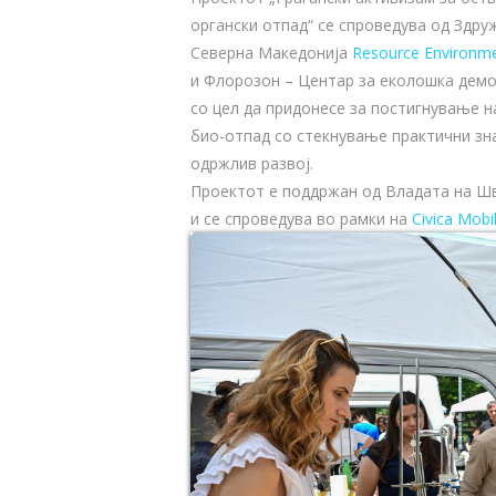
органски отпад“ се спроведува од Здру
Северна Македонија
Resource Environme
и Флорозон – Центар за еколошка дем
со цел да придонесе за постигнување 
био-отпад со стекнување практични зн
одржлив развој.
Проектот е поддржан од Владата на Шв
и се спроведува во рамки на
Civica Mobil