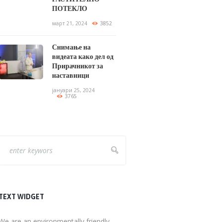
ПОТЕКЛО
март 21, 2024
3852
Снимање на
видеата како дел од
Прирачникот за
наставници
јануари 25, 2024
3765
TEXT WIDGET
We are an environmentally friendly