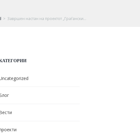
d
Завршен настан на проектот „Граѓански...
КАТЕГОРИИ
Uncategorized
Блог
Вести
проекти