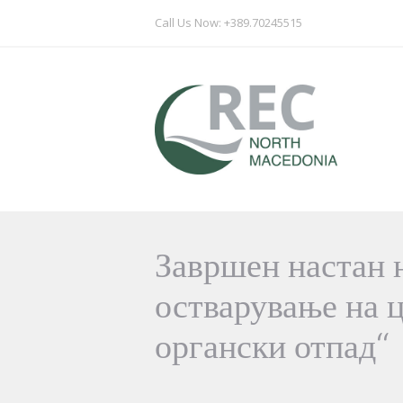
Call Us Now: +389.70245515
Завршен настан н
остварување на 
органски отпад“