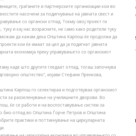
вниците, граѓаните и партнерските организации кои во
вностите насочени за подигнување на јавната свест и
равување со органски отпад. Токму овој проект ги
 туку и кај нас возрасните, не само како родители туку
о можам да кажам дека Општина Карпош ќе продолжи да
проекти кои ќе имаат за цел да ја подигнат јавната
ларната економија преку управувањето со органскиот
таму каде што другите гледаат отпад, тогаш започнува
дговорно општество“, изјави Стефани Пренкова,
пштина Карпош го селектираа и подготвуваа органскиот
исти за раззеленување на училишните дворови. Во
пош, ќе се работи и на воспоставување систем за
о био-отпад во Општина Ѓорче Петров и Општина
обрите практики и поттикнување на циркуларната
ци.
варување на циркуларна економија во управувањето со