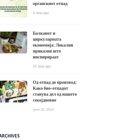
органскиот отпад
6 days ago
Балканот и
циркуларната
економија: Локални
приказни што
инспирираат
29 days ago
Од отпад до производ:
Како био-отпадот
станува дел од нашето
секојдневие
јуни 25, 2026
ARCHIVES