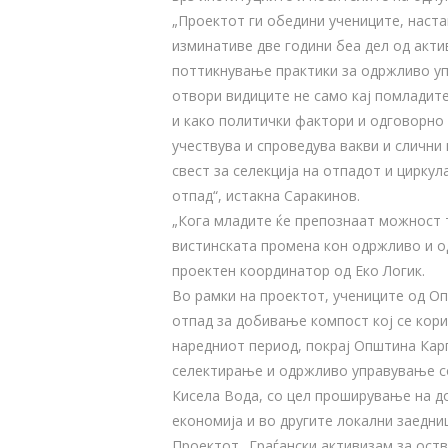
„Проектот ги обедини учениците, наста
изминативе две години беа дел од акти
поттикнување практики за одржливо уп
отвори видиците не само кај помладите,
и како политички фактори и одговорн
учествува и спроведува вакви и слични 
свест за селекција на отпадот и цирку
отпад“, истакна Саракинов.
„Кога младите ќе препознаат можност 
вистинската промена кон одржливо и о
проектен координатор од Еко Логик.
Во рамки на проектот, учениците од О
отпад за добивање компост кој се кор
наредниот период, покрај Општина Кар
селектирање и одржливо управување с
Кисела Вода, со цел проширување на д
економија и во другите локални заедни
Проектот „Граѓански активизам за ост