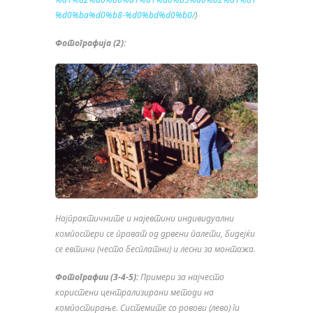
%d0%ba%d0%b8-%d0%bd%d0%b0/
)
Фотографија (2):
Најпрактични
те и најевтини индивидуални
компостер
и
се прав
ат
од дрвени палети, бидејќи
се евтини
(често бесплатни) и лесни за монтажа.
Фотографии (3-4-5):
Примери за најчесто
користени централизирани методи на
компостирање. Системите со ровови (лево) ги