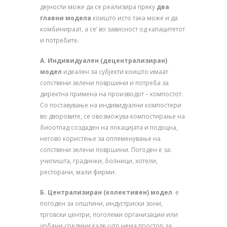
дејности може да се реализира преку
два
главни модела
коишто исто така може и да
комбинираат, а се’ во зависност од капацитетот
и потребите.
А. Индивидуален (децентрализиран)
модел
идеален за субјекти коишто имаат
сопствени зелени површини и потреба за
директна примена на производот – компостот.
Со поставување на индивидуални компостери
во дворовите, се овозможува компостирање на
биоотпад создаден на локацијата и подоцна,
негово користење за оплеменување на
сопствени зелени површини. Погоден е за:
училишта, градинки, болници, хотели,
ресторани, мали фирми.
Б. Централизиран (колективен) модел
е
погоден за општини, индустриски зони,
трговски центри, поголеми организации или
урбани средини каде што нема простор за