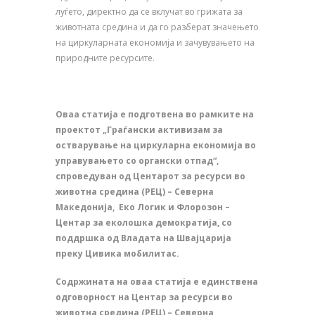
луѓето, директно да се вклучат во грижата за
животната средина и да го разберат значењето
на циркуларната економија и зачувувањето на
природните ресурсите.
Оваа статија е подготвена во рамките на
проектот „Граѓански активизам за
остварување на циркуларна економија во
управувањето со органски отпад“,
спроведуван од Центарот за ресурси во
животна средина (РЕЦ) – Северна
Македонија, Еко Логик и Флорозон –
Центар за еколошка демократија, со
поддршка од Владата на Швајцарија
преку Цивика мобилитас.
Содржината на оваа статија е единствена
одговорност на Центар за ресурси во
животна средина (РЕЦ) – Северна