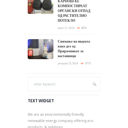
КАРПОШ ЌЕ
КОМПОСТИРААТ
ОРГАНСКИ ОТПАД
ОД РАСТИТЕЛНО
ПОТЕКЛО
март 21, 2024
3872
Снимање на видеата
како дел од
Прирачникот за
наставници
јануари 25, 2024
3773
TEXT WIDGET
We are an environmentally friendly
renewable energy company offering eco
products, & solutions.