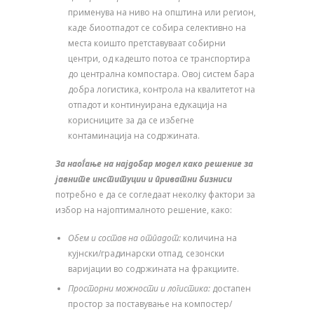
применува на ниво на општина или регион,
каде биоотпадот се собира селективно на
места коишто претставуваат собирни
центри, од кадешто потоа се транспортира
до централна компостара. Овој систем бара
добра логистика, контрола на квалитетот на
отпадот и континуирана едукација на
корисниците за да се избегне
контаминација на содржината.
За наоѓање на најдобар модел како решение за
јавните институции и приватни бизниси
потребно е да се согледаат неколку фактори за
избор на најоптималното решение, како:
Обем и состав на отпадот:
количина на
кујнски/градинарски отпад, сезонски
варијации во содржината на фракциите.
Просторни можности и логистика:
достапен
простор за поставување на компостер/