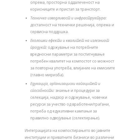
опрема, просторна оддалеченост на
корисниците и пристап за транспорт.
Техничка изводливост и инфраструктура:
достапност на технички решенија, опрема и
сервисна поддршка.
Еколошки ефекти и квалитет на излезниот
продукт:
одржување на потребните
вредносни параметри за постигнување
потребен квалитет на компостот со можност
за повторна употреба, влијание на емисиите
(главно миризба).
Едукација, организациски капацитет и
способности:
знаење и процедури за
селекција, надзор и одржување, човечки
ресурси за учество од вработени/граѓани,
потреба од едукативни кампањи за
правилно одвојување (селектирање).
Интеграцијата на компостирањето во јавните
институции и приватните бизниси во различни