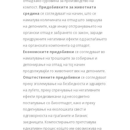
отпад како суровина за производство на
компост.
Придобивките за животната
средина
се согледуваат на начин, што се
намалува количината на отпад што завршува
на депониите, каде инаку отстранувањето на
органски отпад е забрането со закон, заради
придружните негативни ефекти од распаѓањето
на органската компонента од отпадот.
Економските придобивки
се согледуваат во
намалување на трошоците за собирање и
депонирање на отпад, на тој начин
продолжувајќи го животниот век на депониите.
Општествените придобивки
се согледуваат
преку зголемување на безбедноста и здравјето
на луѓето, преку спречување на негативните
ефекти предизвикани од несоодветно
постапување со биоотпадот, како и преку
подигнување на еколошката свест и
одговорноста на граѓаните и бизнис
заедницата. Компостирањето претставува
едукативен процес којшто им овозможува на