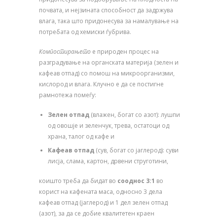
почвата, и нејзината способност да задржува
влага, така што придонесува за намалување на
потребата од хемиски ѓубрива.
Компостирањето
е природен процес на
разградување на органската материја (зелен и
кафеав отпад) со помош на микроорганизми,
кислород и влага. Клучно е да се постигне
рамнотежа помеѓу:
Зелен отпад
(влажен, богат со азот): лушпи
од овошје и зеленчук, трева, остатоци од
храна, талог од кафе и
Кафеав отпад
(сув, богат со јаглерод): суви
лисја, слама, картон, дрвени струготини,
коишто треба да бидат во
сооднос 3:1
во
корист на кафената маса, односно 3 дела
кафеав отпад (јаглерод) и 1 дел зелен отпад
(азот), за да се добие квалитетен краен