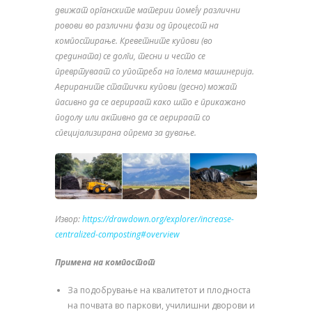
движат органските материи помеѓу различни
ровови во различни фази од процесот на
компостирање. Креветните купови (во
средината) се долги, тесни
и често се
преврт
уваат со употреба на голема машинерија.
Аерираните статички купови (десно) можат
пасивно да се аерираат како што е прикажано
подолу или активно да се аерираат со
специјализирана опрема за дување.
Извор:
https://drawdown.org/explorer/increase-
centralized-composting#overview
Примена на компостот
За подобрување на квалитетот и плодноста
на почвата во паркови, училишни дворови и