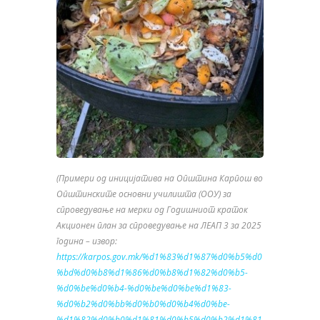
(Примери од иницијатива на Општина Карпош во
Општинските основни училишта (ООУ) за
спроведување на мерки од Годишниот краток
Акционен план за спроведување на ЛЕАП 3 за 2025
година – извор:
https://karpos.gov.mk/%d1%83%d1%87%d0%b5%d0
%bd%d0%b8%d1%86%d0%b8%d1%82%d0%b5-
%d0%be%d0%b4-%d0%be%d0%be%d1%83-
%d0%b2%d0%bb%d0%b0%d0%b4%d0%be-
%d1%82%d0%b0%d1%81%d0%b5%d0%b2%d1%81