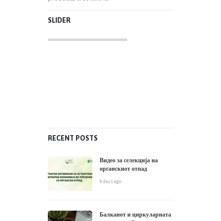
SLIDER
RECENT POSTS
Видео за селекција на
органскиот отпад
8 days ago
Балканот и циркуларната