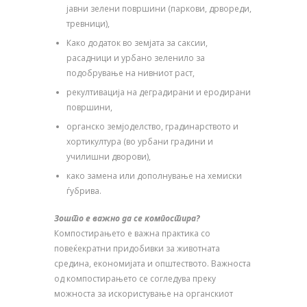
јавни зелени површини (паркови, дрвореди,
тревници),
Како додаток во земјата за саксии,
расадници и урбано зеленило за
подобрување на нивниот раст,
рекултивација на деградирани и еродирани
површини,
органско земјоделство, градинарството и
хортикултура (во урбани градини и
училишни дворови),
како замена или дополнување на хемиски
ѓубрива.
Зошто е важно да се компостира?
Компостирањето е важна практика со
повеќекратни придобивки за животната
средина, економијата и општеството. Важноста
од компостирањето се согледува преку
можноста за искористување на органскиот