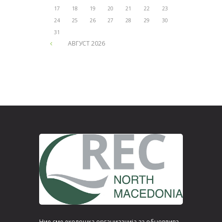
17
18
19
20
21
22
23
24
25
26
27
28
29
30
31
АВГУСТ
2026
Ние сме еколошка организација за обновлива