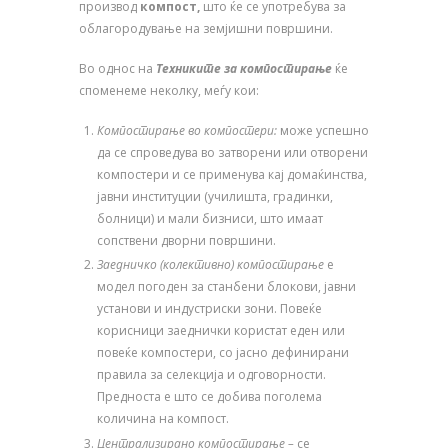
производ
компост,
што ќе се употребува за
облагородување на земјишни површини.
Во однос на
Техники
те за компостирање
ќе
споменеме неколку, меѓу кои:
Компостирање во компостери
:
може успешно
да се спроведува во затворени или отворени
компостери и се применува кај домаќинства,
јавни институции (училишта, градинки,
болници) и мали бизниси, што имаат
сопствени дворни површини.
Заедничко (колективно) компостирање
е
модел погоден за станбени блокови, јавни
установи и индустриски зони. Повеќе
корисници заеднички користат еден или
повеќе компостери, со јасно дефинирани
правила за селекција и одговорности.
Предноста е што се добива поголема
количина на компост.
Централизирано компостирање
–
се