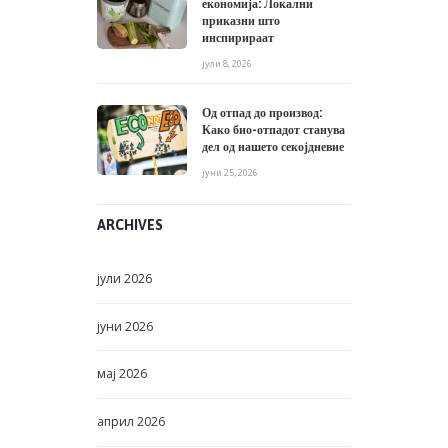
економија: Локални
приказни што
инспирираат
јули 8, 2026
Од отпад до производ:
Како био-отпадот станува
дел од нашето секојдневие
јуни 25, 2026
ARCHIVES
јули
2026
јуни
2026
мај
2026
април
2026