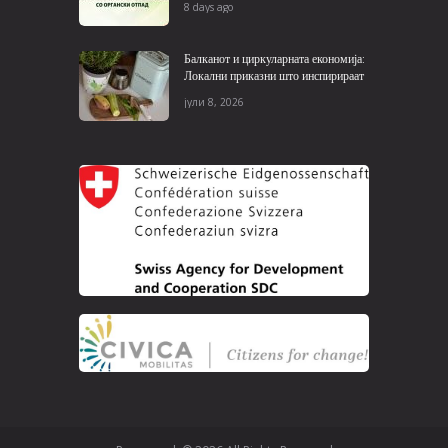
8 days ago
Балканот и циркуларната економија:
Локални приказни што инспирираат
јули 8, 2026