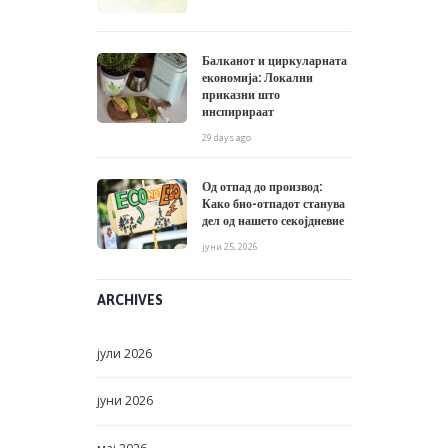
Балканот и циркуларната
економија: Локални
приказни што
инспирираат
29 days ago
Од отпад до производ:
Како био-отпадот станува
дел од нашето секојдневие
јуни 25, 2026
ARCHIVES
јули
2026
јуни
2026