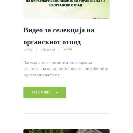
Видео за селекција на
органскиот отпад
by
Rec
5 days ago
94
Погледнете го промотивното видео за
селекција на органскиот отпад и придобивките
од селектирњето и и...
READ MORE