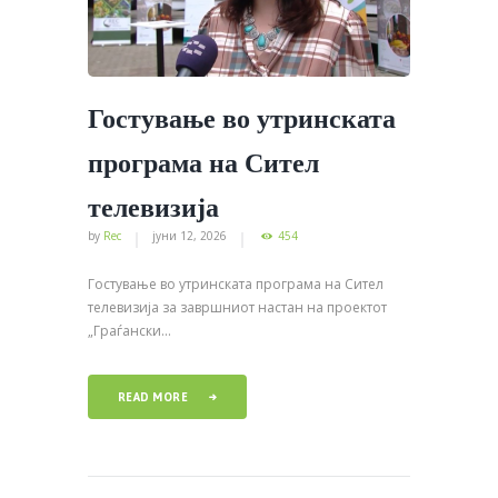
Гостување во утринската
програма на Сител
телевизија
by
Rec
јуни 12, 2026
454
Гостување во утринската програма на Сител
телевизија за завршниот настан на проектот
„Граѓански...
READ MORE