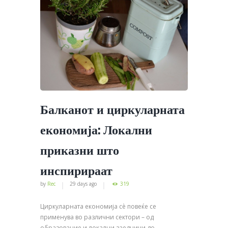
Балканот и циркуларната
економија: Локални
приказни што
инспирираат
by
Rec
29 days ago
319
Циркуларната економија сè повеќе се
применува во различни сектори – од
образование и локални заедници до