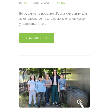
by
Rec
јуни 10, 2026
520
Во рамките на проектот „Граѓански активизам
за остварување на циркуларна економија во
управувањето со...
READ MORE