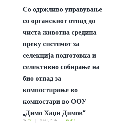
Со одржливо управување
со органскиот отпад до
чиста животна средина
преку системот за
селекција подготовка и
селективно собирање на
био отпад за
компостирање во
компостари во ООУ
„Димо Хаџи Димов“
by
Rec
јуни 8, 2026
411