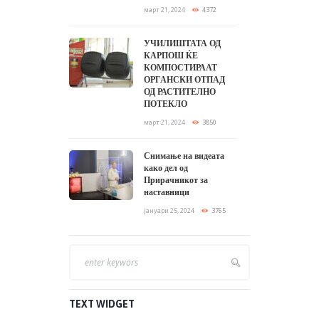
март 21, 2024
4372
УЧИЛИШТАТА ОД
КАРПОШ ЌЕ
КОМПОСТИРААТ
ОРГАНСКИ ОТПАД
ОД РАСТИТЕЛНО
ПОТЕКЛО
март 21, 2024
3850
Снимање на видеата
како дел од
Прирачникот за
наставници
јануари 25, 2024
3765
TEXT WIDGET