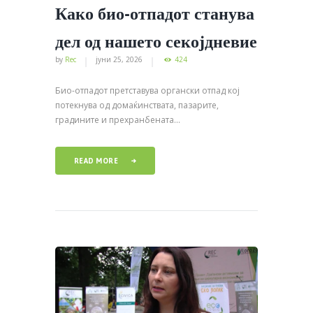
Како био-отпадот станува
дел од нашето секојдневие
by
Rec
јуни 25, 2026
424
Био-отпадот претставува органски отпад кој
потекнува од домаќинствата, пазарите,
градините и прехранбената...
READ MORE