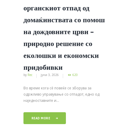
органскиот отпад од
домаќинствата со помош
на дождовните црви –
природно решение со
еколошки и економски
придобивки
by
Rec
јуни 3, 2026
620
Во време кога сѐ повеќе се зборува за
одржливо управување со отпадот, едно од
наједноставните и...
READ MORE