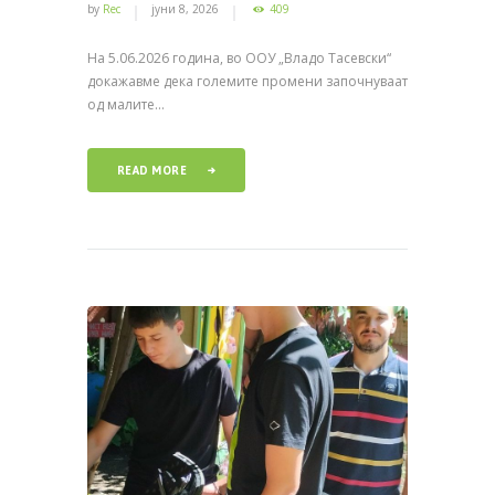
by
Rec
јуни 8, 2026
409
На 5.06.2026 година, во ООУ „Владо Тасевски“
докажавме дека големите промени започнуваат
од малите...
READ MORE