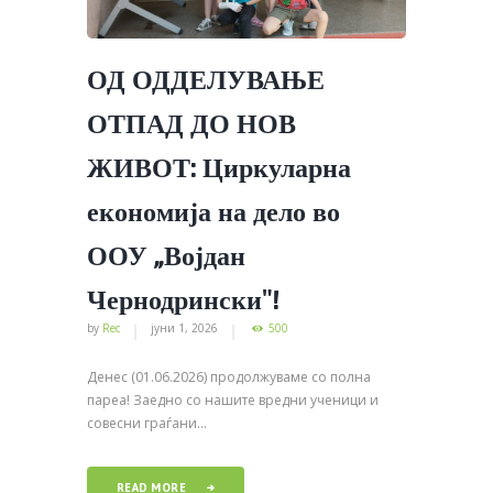
ОД ОДДЕЛУВАЊЕ
ОТПАД ДО НОВ
ЖИВОТ: Циркуларна
економија на дело во
ООУ „Војдан
Чернодрински″!
by
Rec
јуни 1, 2026
500
Денес (01.06.2026) продолжуваме со полна
пареа! Заедно со нашите вредни ученици и
совесни граѓани...
READ MORE