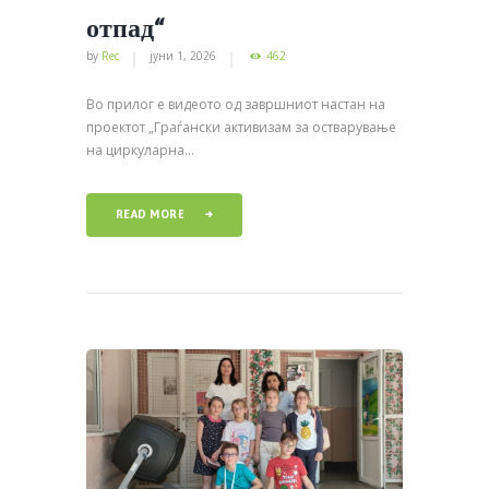
отпад“
by
Rec
јуни 1, 2026
462
Во прилог е видеото од завршниот настан на
проектот „Граѓански активизам за остварување
на циркуларна...
READ MORE