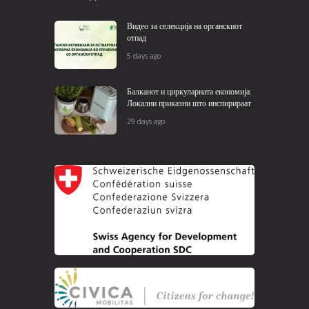
Видео за селекција на органскиот
отпад
5 days ago
Балканот и циркуларната економија:
Локални приказни што инспирираат
29 days ago