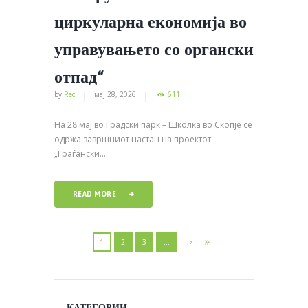
циркуларна економија во
управувањето со органски
отпад“
by
Rec
мај 28, 2026
611
На 28 мај во Градски парк – Школка во Скопје се
одржа завршниот настан на проектот
„Граѓански...
READ MORE
1
2
3
…
КАТЕГОРИИ