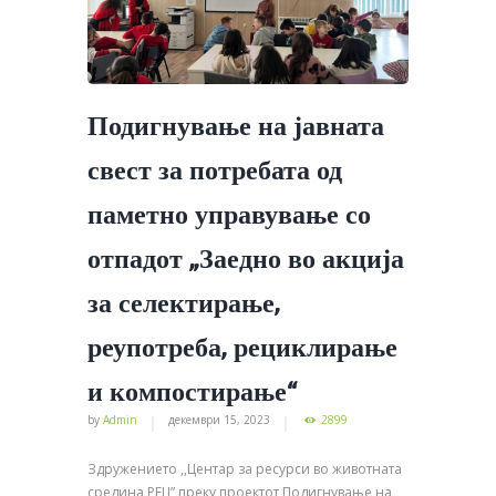
Подигнување на јавната
свест за потребата од
паметно управување со
отпадот „Заедно во акција
за селектирање,
реупотреба, рециклирање
и компостирање“
by
Admin
декември 15, 2023
2899
Здружението ,,Центар за ресурси во животната
средина РЕЦ” преку проектот Подигнување на