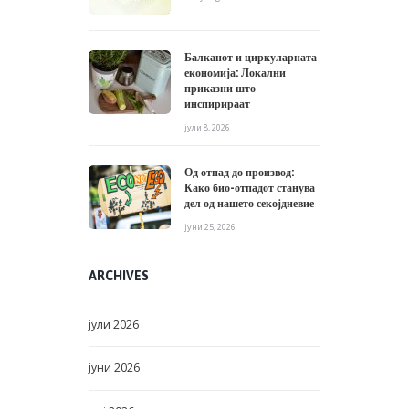
Балканот и циркуларната
економија: Локални
приказни што
инспирираат
јули 8, 2026
Од отпад до производ:
Како био-отпадот станува
дел од нашето секојдневие
јуни 25, 2026
ARCHIVES
јули
2026
јуни
2026