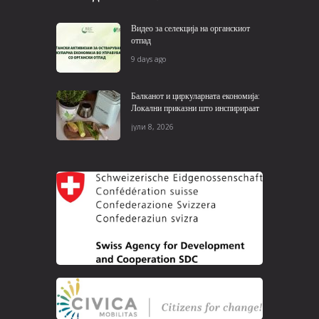
Видео за селекција на органскиот
отпад
9 days ago
Балканот и циркуларната економија:
Локални приказни што инспирираат
јули 8, 2026