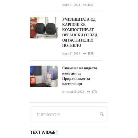
март 21, 2024
4400
УЧИЛИШТАТА ОД
КАРПОШ ЌЕ
КОМПОСТИРААТ
ОРГАНСКИ ОТПАД
ОД РАСТИТЕЛНО
ПОТЕКЛО
март 21, 2024
3878
Снимање на видеата
како дел од
Прирачникот за
наставници
јануари 25, 2024
3779
TEXT WIDGET