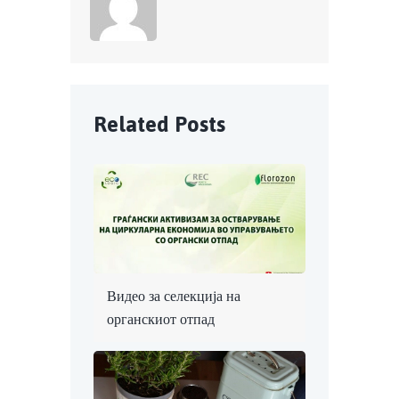
Балканот и циркуларната
економија: Локални приказни
што инспирираат
CATEGORIES
Uncategorized
News