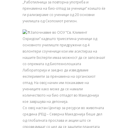
„Работилница за повторна употреба и
пренамена на био-отпад за ученици” коишто ќе
ги рализираме со ученици од 20 основни
училишта од Скопскиот регион.
Започнавме во ООУ “Св. Климент
Охридски” кадешто триесетина ученици од
основното училиште придружени од 4
волонтери соученици кои им асистираа на
нашите Експерти имаа можност да се запознаат
со опремата од Биотехнолошката
Лабораторија и заедно да изведуваме
експеримети за пренамена на органскиот
отпад. На овој начин им покажавме на
учениците како може да се намали
количеството на био отпадот во Македонија
кое завршува на депонија.
Со овој настан Центар за ресурси во животната
средина (РЕЦ) – Северна Македонија беше дел
од глобалната прослава и акции што се
спроведуваат со цел да се заштити планетата