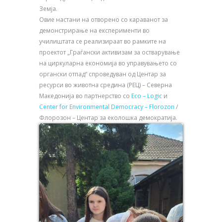
Земја.
Овие настани на отворено со караванот за
демонстрирање на експерименти во
училиштата се реализираат во рамките на
проектот „Граѓански активизам за остварување
на циркуларна економија во управувањето со
органски отпад“ спроведуван од Центар за
ресурси во животна средина (РЕЦ) – Северна
Македонија во партнерство со
Eco – Logic
и
Center for Environmental Democracy – Florozon
/
Флорозон – Центар за еколошка демократија.
About
Rec