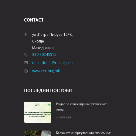
Балканот и циркуларната економија:
Локални приказни што инспирираат
July 8, 2026
Rec.org.mk © 2026 All Rights Reserved