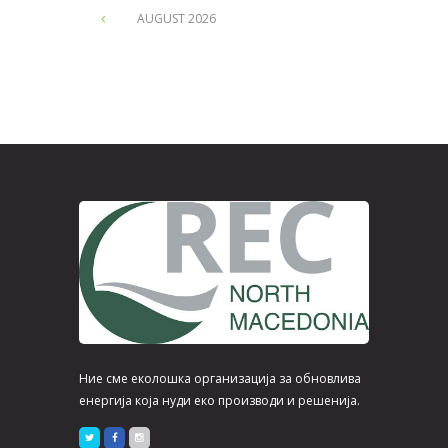
CONTACT
ул ,Петре Пирузе 12/-6,
Скопје
Македонија
389.70245515
macedonia@rec.org.mk
www.rec.org.mk
ПОСЛЕДНИ ПОСТОВИ
Видео за селекција на органскиот
отпад
8 days ago