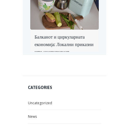
Вести
проекти
RECENT COMMENTS
POPULAR
COMMENTED
Интерактивен настан
за климатска акција и
образование за
животната средина во
Градскиот парк во
Скопје
March 21, 2024
4384
УЧИЛИШТАТА ОД
КАРПОШ ЌЕ
КОМПОСТИРААТ
ОРГАНСКИ ОТПАД
ОД РАСТИТЕЛНО