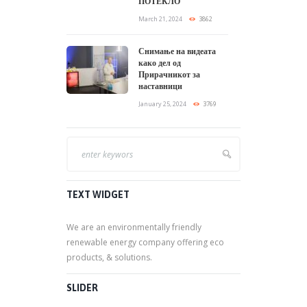
RECENT POSTS
Видео за селекција на
органскиот отпад
8 days ago
Балканот и циркуларната
економија: Локални
приказни што
инспирираат