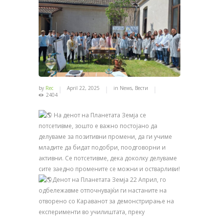
by
Rec
April 22, 2025
in
News
,
Вести
2404
На денот на Планетата Земја се
потсетивме, зошто е важно постојано да
делуваме за позитивни промени, да ги учиме
младите да бидат подобри, поодговорни и
активни. Се потсетивме, дека доколку делуваме
сите заедно промените се можни и остварливи!
Денот на Планетата Земја 22 Април, го
одбележавме отпочнувајќи ги настаните на
отворено со Караванот за демонстрирање на
експерименти во училиштата, преку