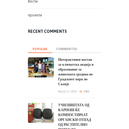
ПОТЕКЛО
March 21, 2024
3862
Снимање на видеата
како дел од
Прирачникот за
наставници
January 25, 2024
3769
TEXT WIDGET
We are an environmentally friendly
renewable energy company offering eco
products, & solutions.
SLIDER