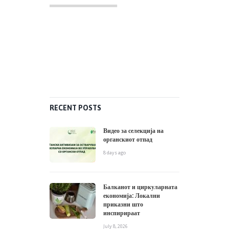
July 8, 2026
Од отпад до производ:
Како био-отпадот станува
дел од нашето секојдневие
June 25, 2026
ARCHIVES
July
2026
June
2026
May
2026
April
2026
March
2026