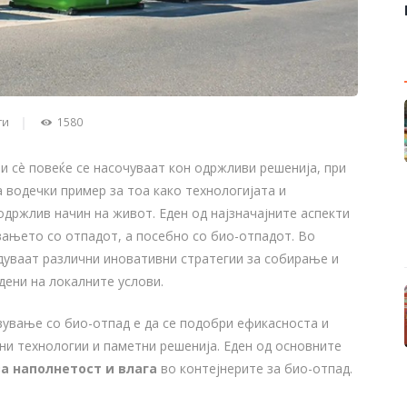
ти
1580
и сè повеќе се насочуваат кон одржливи решенија, при
 водечки пример за тоа како технологијата и
држлив начин на живот. Еден од најзначајните аспекти
вањето со отпадот, а посебно со био-отпадот. Во
едуваат различни иновативни стратегии за собирање и
дени на локалните услови.
вување со био-отпад е да се подобри ефикасноста и
ни технологии и паметни решенија. Еден од основните
за наполнетост и влага
во контејнерите за био-отпад.