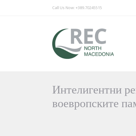
Call Us Now: +389.70245515
Интелигентни ре
воевропските па