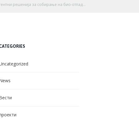
ентни решенија за собирање на био-отпад...
CATEGORIES
Uncategorized
News
Вести
проекти