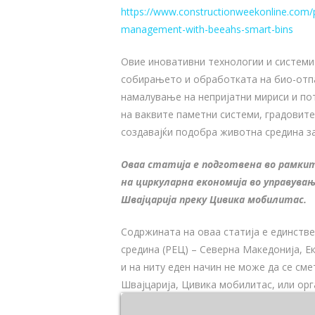
https://www.constructionweekonline.com/p
management-with-beeahs-smart-bins
Овие иновативни технологии и системи
собирањето и обработката на био-отпа
намалување на непријатни мириси и по
на ваквите паметни системи, градовите
создавајќи подобра животна средина за
Оваа статија е подготвена во рамки
на циркуларна економија во управува
Швајцарија преку Цивика мобилитас.
Содржината на оваа статија е единств
средина (РЕЦ) – Северна Македонија, Е
и на ниту еден начин не може да се сме
Швајцарија, Цивика мобилитас, или орг