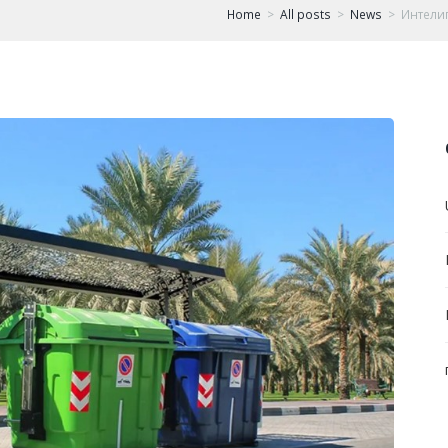
Home
All posts
News
Интелиг