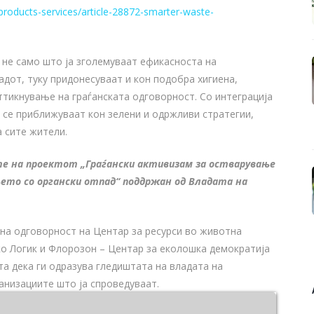
roducts-services/article-28872-smarter-waste-
 не само што ја зголемуваат ефикасноста на
дот, туку придонесуваат и кон подобра хигиена,
ттикнување на граѓанската одговорност. Со интеграција
 се приближуваат кон зелени и одржливи стратегии,
 сите жители.
те на проектот „Граѓански активизам за остварување
њето со органски отпад“ поддржан од Владата на
ена одговорност на Центар за ресурси во животна
ко Логик и Флорозон – Центар за еколошка демократија
та дека ги одразува гледиштата на владата на
анизациите што ја спроведуваат.