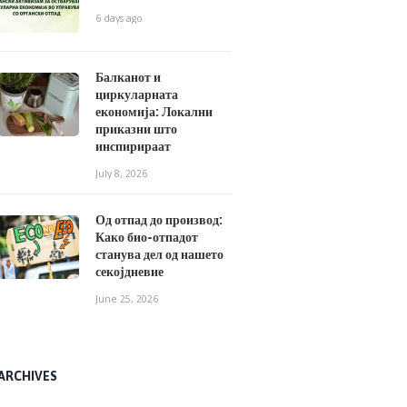
6 days ago
Балканот и
циркуларната
економија: Локални
приказни што
инспирираат
July 8, 2026
Од отпад до производ:
Како био-отпадот
станува дел од нашето
секојдневие
June 25, 2026
ARCHIVES