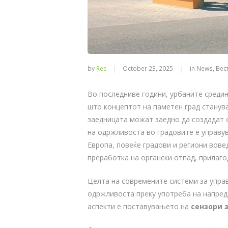
by
Rec
October 23, 2025
in
News
,
Вес
Во последниве години, урбаните средин
што концептот на паметен град станува
заедницата можат заедно да создадат о
на одржливоста во градовите е управу
Европа, повеќе градови и региони вов
преработка на органски отпад, прилаго
Целта на современите системи за упра
одржливоста преку употреба на напред
аспекти е поставувањето на
сензори 