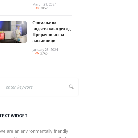
March 21, 2024
3852
Снимање на
видеата како дел од
Прирачникот за
наставници
January 25, 2024
3765
TEXT WIDGET
We are an environmentally friendly