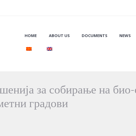
HOME
ABOUT US
DOCUMENTS
NEWS
шенија за собирање на био-
метни градови