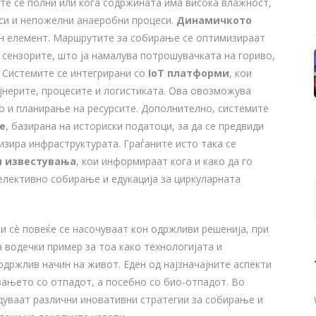
те се полни или кога содржината има висока влажност,
си и непожелни анаеробни процеси.
Динамичкото
н елемент. Маршрутите за собирање се оптимизираат
 сензорите, што ја намалува потрошувачката на гориво,
 Системите се интегрирани со
IoT платформи
, кои
јнерите, процесите и логистиката. Ова овозможува
ко и планирање на ресурсите. Дополнително, системите
е
, базирана на историски податоци, за да се предвиди
изира инфраструктурата. Граѓаните исто така се
и известувања
, кои информираат кога и како да го
елективно собирање и едукација за циркуларната
и сè повеќе се насочуваат кон одржливи решенија, при
 водечки пример за тоа како технологијата и
држлив начин на живот. Еден од најзначајните аспекти
вањето со отпадот, а посебно со био-отпадот. Во
едуваат различни иновативни стратегии за собирање и