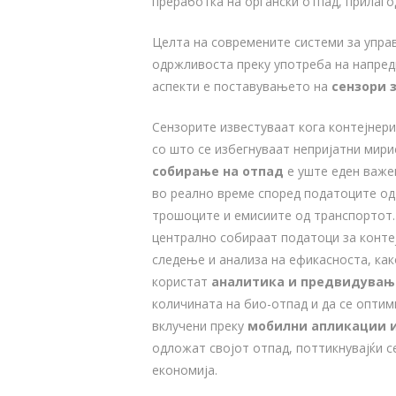
преработка на органски отпад, прилаго
Целта на современите системи за упра
одржливоста преку употреба на напред
аспекти е поставувањето на
сензори 
Сензорите известуваат кога контејнери
со што се избегнуваат непријатни мири
собирање на отпад
е уште еден важе
во реално време според податоците од
трошоците и емисиите од транспортот.
централно собираат податоци за конте
следење и анализа на ефикасноста, ка
користат
аналитика и предвидувањ
количината на био-отпад и да се оптим
вклучени преку
мобилни апликации 
одложат својот отпад, поттикнувајќи с
економија.