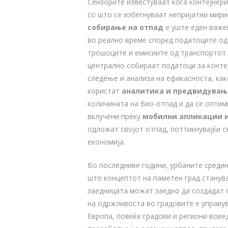
Сензорите известуваат кога контејнери
со што се избегнуваат непријатни мири
собирање на отпад
е уште еден важе
во реално време според податоците од
трошоците и емисиите од транспортот.
централно собираат податоци за конте
следење и анализа на ефикасноста, ка
користат
аналитика и предвидувањ
количината на био-отпад и да се оптим
вклучени преку
мобилни апликации 
одложат својот отпад, поттикнувајќи с
економија.
Во последниве години, урбаните средин
што концептот на паметен град станува
заедницата можат заедно да создадат о
на одржливоста во градовите е управу
Европа, повеќе градови и региони вов