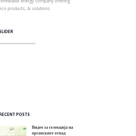
renewable energy company offering
eco products, & solutions.
SLIDER
RECENT POSTS
Видео за селекција на
органскиот отпад