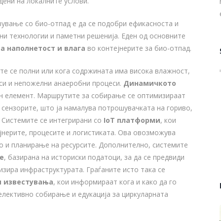
дени на локалните услови.
вување со био-отпад е да се подобри ефикасноста и
ни технологии и паметни решенија. Еден од основните
за наполнетост и влага
во контејнерите за био-отпад.
те се полни или кога содржината има висока влажност,
си и непожелни анаеробни процеси.
Динамичкото
н елемент. Маршрутите за собирање се оптимизираат
 сензорите, што ја намалува потрошувачката на гориво,
 Системите се интегрирани со
IoT платформи
, кои
јнерите, процесите и логистиката. Ова овозможува
ко и планирање на ресурсите. Дополнително, системите
е
, базирана на историски податоци, за да се предвиди
изира инфраструктурата. Граѓаните исто така се
и известувања
, кои информираат кога и како да го
елективно собирање и едукација за циркуларната