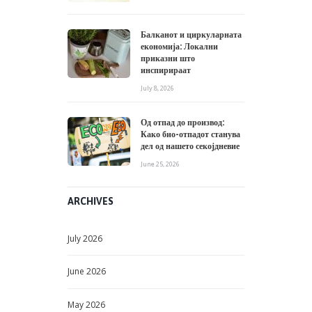
Балканот и циркуларната
економија: Локални
приказни што
инспирираат
July 8, 2026
Од отпад до производ:
Како био-отпадот станува
дел од нашето секојдневие
June 25, 2026
ARCHIVES
July
2026
June
2026
May
2026