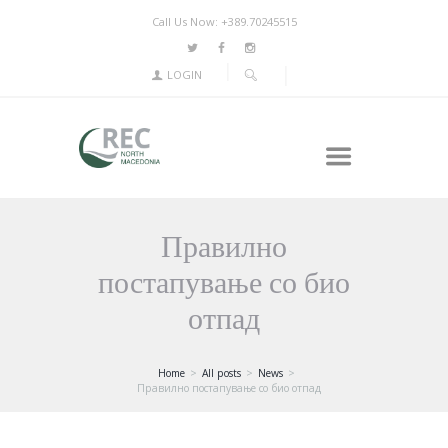
Call Us Now: +389.70245515
LOGIN
Правилно
постапување со био
отпад
Home
All posts
News
Правилно постапување со био отпад