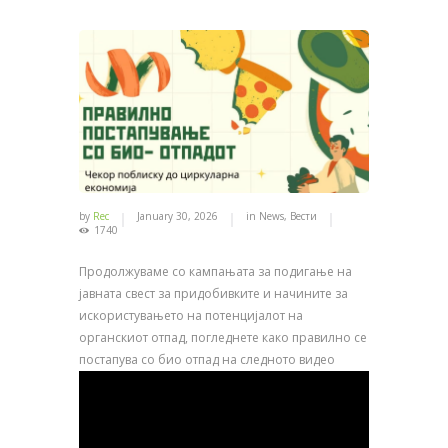
by
Rec
January 30, 2026
in
News
,
Вести
1740
Продолжуваме со кампањата за подигање на
јавната свест за придобивките и начините за
искористувањето на потенцијалот на
органскиот отпад, погледнете како
правилно се
постапува со био отпад на следното видео