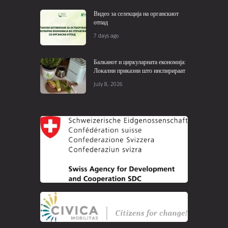
Видео за селекција на органскиот
отпад
7 days ago
Балканот и циркуларната економија:
Локални приказни што инспирираат
July 8, 2026