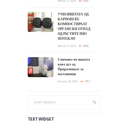
March 21, 2024
4380
УЧИЛИШТАТА ОД
КАРПОШ ЌЕ
КОМПОСТИРААТ
ОРГАНСКИ ОТПАД
ОД РАСТИТЕЛНО
ПОТЕКЛО
March 21, 2024
3858
Снимање на видеата
како дел од
Прирачникот за
наставници
January 25, 2024
3767
TEXT WIDGET