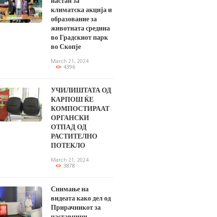
настан за
климатска акција и
образование за
животната средина
во Градскиот парк
во Скопје
March 21, 2024
4396
УЧИЛИШТАТА ОД
КАРПОШ ЌЕ
КОМПОСТИРААТ
ОРГАНСКИ
ОТПАД ОД
РАСТИТЕЛНО
ПОТЕКЛО
March 21, 2024
3878
Снимање на
видеата како дел од
Прирачникот за
наставници