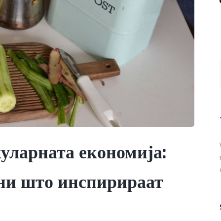
уларната економија:
ни што инспирираат