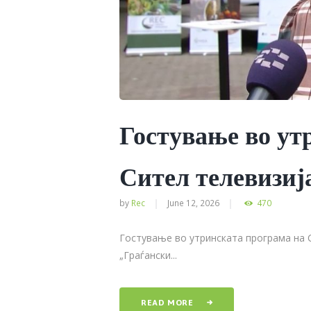
Гостување во ут
Сител телевизиј
by
Rec
June 12, 2026
470
Гостување во утринската програма на 
„Граѓански...
READ MORE