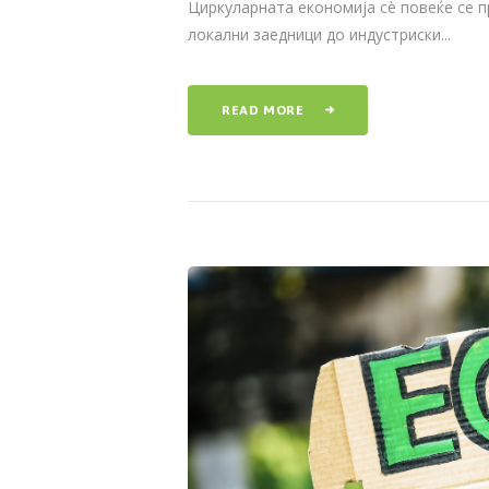
Циркуларната економија сè повеќе се п
локални заедници до индустриски...
READ MORE