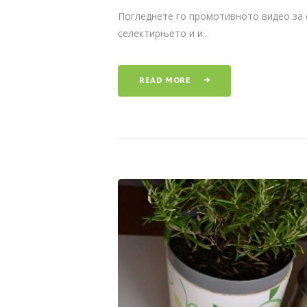
Погледнете го промотивното видео за 
селектирњето и и...
READ MORE