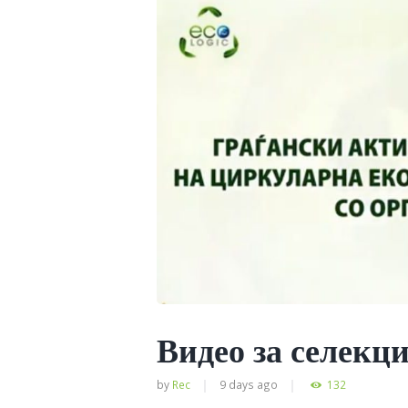
Видео за селекци
by
Rec
9 days ago
132