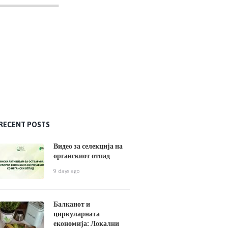
RECENT POSTS
Видео за селекција на
органскиот отпад
9 days ago
Балканот и
циркуларната
економија: Локални