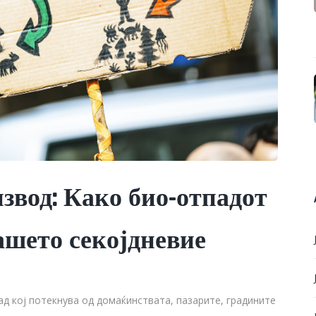
звод: Како био-отпадот
ашето секојдневие
д кој потекнува од домаќинствата, пазарите, градините