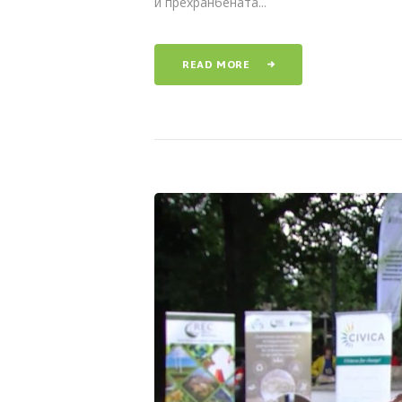
и прехранбената...
READ MORE