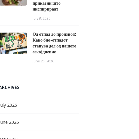
приказни што
инспирираат
July 8, 2026
Од отпад до производ:
Како био-отпадот
станува дел од нашето
секојдневие
June 25, 2026
ARCHIVES
July
2026
June
2026