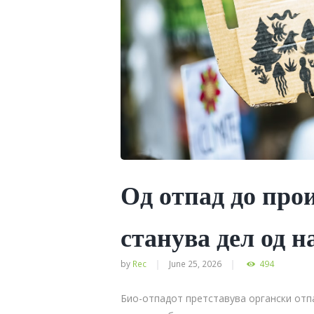
Од отпад до прои
станува дел од н
by
Rec
June 25, 2026
494
Био-отпадот претставува органски отпа