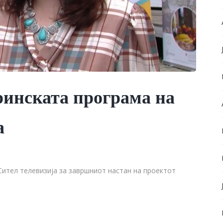
ринската програма на
а
Сител телевизија за завршниот настан на проектот