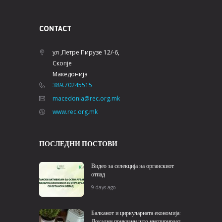
CONTACT
ул ,Петре Пирузе 12/-6,
Скопје
Македонија
389.70245515
macedonia@rec.org.mk
www.rec.org.mk
ПОСЛЕДНИ ПОСТОВИ
Видео за селекција на органскиот
отпад
9 days ago
Балканот и циркуларната економија:
Локални приказни што инспирираат