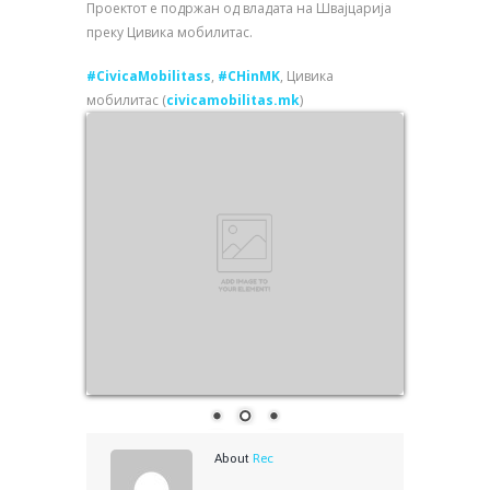
Проектот е подржан од владата на Швајцарија
преку Цивика мобилитас.
#CivicaMobilitass
,
#CHinMK
, Цивика
мобилитас (
civicamobilitas.mk
)
About
Rec