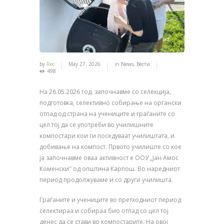
by
Rec
May 27, 2026
in
News
,
Вести
498
На 26.05.2026 год. започнавме со селекција,
подготовка, селективно собирање на органски
отпад од страна на учениците и граѓаните со
цел тој да се употреби во училишните
компостари кои ги поседуваат училиштата, и
добивање на компост. Првото училиште со кое
ја започнавме оваа активност е ООУ „Јан Амос
Коменски″ од општина Карпош. Во наредниот
период продолжуваме и со други училишта.
Граѓаните и учениците во претходниот период
селектираа и собираа био отпад со цел тој
денес да се стави во компостарите. На овој