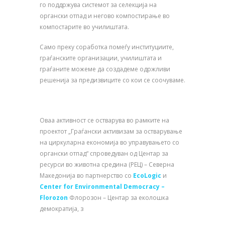
го поддржува системот за селекција на
органски отпад и негово компостирање во
компостарите во училиштата.
Само преку соработка помеѓу институциите,
граѓанските организации, училиштата и
граѓаните можеме да создадеме одржливи
решенија за предизвиците со кои се соочуваме.
Оваа активност се остварува во рамките на
проектот „Граѓански активизам за остварување
на циркуларна економија во управувањето со
органски отпад“ спроведуван од Центар за
ресурси во животна средина (РЕЦ) – Северна
Македонија во партнерство со
EcoLogic
и
Center for Environmental Democracy –
Florozon
Флорозон – Центар за еколошка
демократија, з