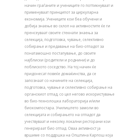
начин граѓаните и учениците го поттикнуваат и
применуваат принципот за циркуларна
економија. Учениците кои беа обучени и
добија знаење во склоп на активностите ќе ги
пренсеуваат своите стекнати знаења за
селекција, подготовка, чување, селективно
собирање и предавање на био-отпадот за
понатамошно постапување, до своите
најблиски (родители и роднини) и до
поблиското соседство. На тој начин ќе
придонесат повеќе домаќинства, да се
запознаат со начините на селекција,
подготовка, чување и селективно собирање на
органскиот отпад, со цел негово искористување
во био-технолошка лабораторија и/или
биокомпостара. Училиштето замоли во
селекцијата и собирањето на отпадот да
учествуваат и неколку локални ресторани кои
генерираат био отпад. Оваа активност ја
вршиме со поддршка на Општина Карпош која