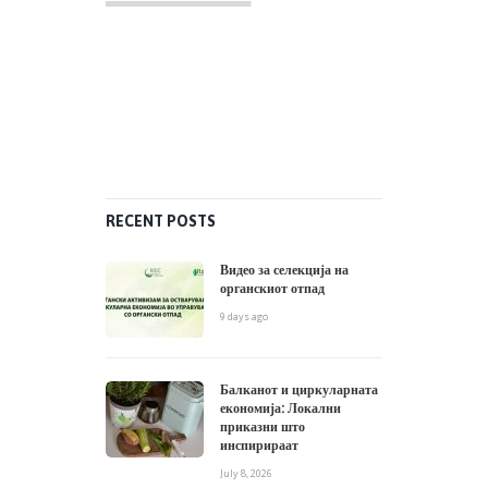
RECENT POSTS
Видео за селекција на
органскиот отпад
9 days ago
Балканот и циркуларната
економија: Локални
приказни што
инспирираат
July 8, 2026