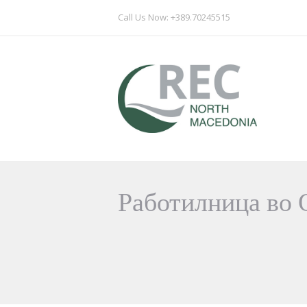
Call Us Now: +389.70245515
Работилница во