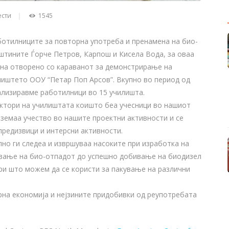
ести
1545
ботилниците за повторна употреба и пренамена на био-
штините Ѓорче Петров, Карпош и Кисела Вода, за оваа
и на отворено со караванот за демонстрирање на
иштето ООУ “Петар Поп Арсов”. Вкупно во период од
ализиравме работилници во 15 училишта.
ктори на училиштата коишто беа учесници во нашиот
 земаа учество во нашите проектни активности и се
предизвици и интерсни активности.
но ги следеа и извршуваа насоките при изработка на
вање на био-отпадот до успешно добивање на биодизел
ри што можем да се користи за пакување на различни
.
на економија и нејзините придобивки од реупотребата