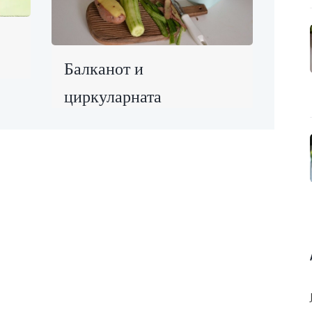
Балканот и
циркуларната
економија: Локални
приказни што
инспирираат