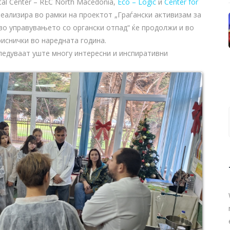
al Center – REC North Macedonia,
Eco – Logic
и
Center for
еализира во рамки на проектот „Граѓански активизам за
во управувањето со органски отпад“ ќе продолжи и во
иснички во наредната година.
следуваат уште многу интересни и инспиративни