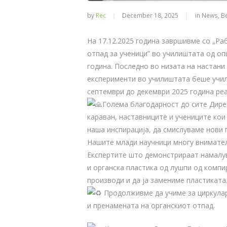
by
Rec
December 18, 2025
in
News
,
В
На 17.12.2025 година завршивме со „Ра
отпад за ученици” во училиштата од оп
година. Последно во низата на настан
експерименти во училиштата беше учил
септември до декември 2025 година ре
Голема благодарност до сите Дире
караван, наставниците и учениците кои
наша инспирација, да смислуваме нови 
Нашите млади научници многу внимател
Експертите што демонстрираат намалу
и органска пластика од лушпи од компи
производи и да ја замениме пластиката
Продолживме да учиме за циркулар
и пренамената на органскиот отпад.