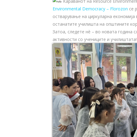
Караванот на Resource Environment
Environmental Democracy – Florozon
се р
остварување на циркуларна економија 
останатите училишта на општините кор
Затоа, следете нè – во новата година 
активности со учениците и училиштата!