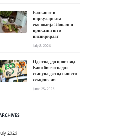
Балканот и
циркуларната
економија: Локални
приказни што
инспирираат
July 8, 2026
Од отпад до производ:
Како био-отпадот
станува дел од нашето
секојдневие
June 25, 2026
ARCHIVES
July
2026