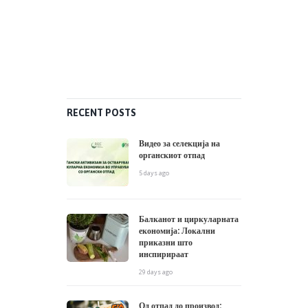
RECENT POSTS
Видео за селекција на
органскиот отпад
5 days ago
Балканот и циркуларната
економија: Локални
приказни што
инспирираат
29 days ago
Од отпад до производ: