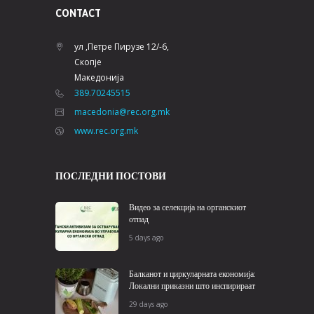
CONTACT
ул ,Петре Пирузе 12/-6,
Скопје
Македонија
389.70245515
macedonia@rec.org.mk
www.rec.org.mk
ПОСЛЕДНИ ПОСТОВИ
Видео за селекција на органскиот
отпад
5 days ago
Балканот и циркуларната економија:
Локални приказни што инспирираат
29 days ago