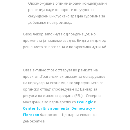
Овозможуваме оптимизирани концептуални
решенија каде отпадот се вклучува во
секундарен циклус како вредна суровина за
добивање нов производ.
Секој чекор започнува од поединецот, но
промената ја правиме заедно. Биди и ти дел од
решението за позелена и поодржлива иднина!
Оваа активност се остварува во рамките на
проектот „Граѓански активизам за остварување
на циркуларна економија во управувањето со
органски отпад“ спроведуван од Центар за
ресурси во животна средина (РЕЦ) – Северна
Македонија во партнерство со
EcoLogic
и
Center for Environmental Democracy –
Florozon
Флорозон – Центар за еколошка
демократија.