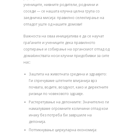
учениците, нивните родители, роднини и
соседи — се нашата клучна целна група со
заедничка мисија: правилно селектирање на
отпадот уште од нашите домови!
Важноста на оваа иницијатива е да се научат
граѓаните и учениците дека правилното
сортирање и собирање на органскиот отпад од
домаќинствата носи клучни придобивки за сите
нас:
Заштита на животната средина и здравјето:
Ги спречуваме штетните влијанија врз
почвата, водите, воздухот, како и директните
ризици по човековото здравје.
Растеретување на депониите: Значително ги
намалуваме огромните количини отпад кои
инаку без потреба би завршиле на
депонија.
Поттикнување циркуларна економија: