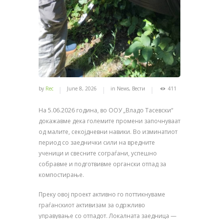
by
Rec
June 8, 2026
in
News
,
Вести
411
На 5.06.2026 година, во ООУ „Владо Тасевски“
докажавме дека големите промени започнуваат
од малите, секојдневни навики. Во изминатиот
период со заеднички сили на вредните
ученици и свесните сограѓани, успешно
собравме и подготвивме органски отпад за
компостирање.
Преку овој проект активно го поттикнуваме
граѓанскиот активизам за одржливо
управување со отпадот. Локалната заедница —