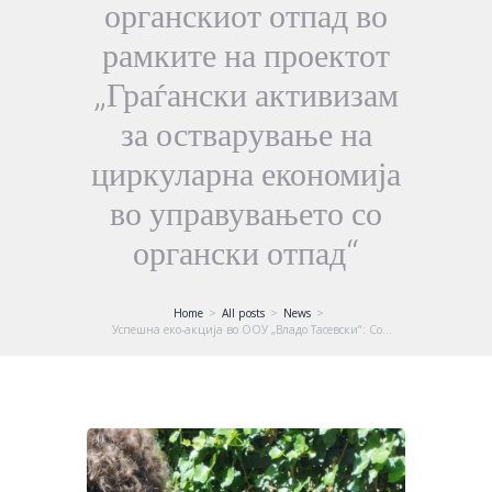
органскиот отпад во
рамките на проектот
„Граѓански активизам
за остварување на
циркуларна економија
во управувањето со
органски отпад“
Home
All posts
News
Успешна еко-акција во ООУ „Владо Тасевски“: Со...